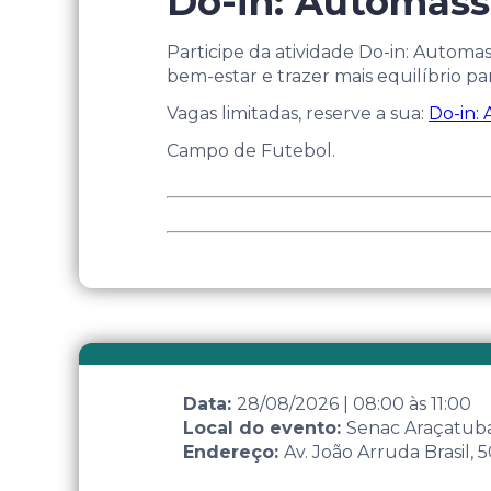
Do-in: Automas
Participe da atividade Do-in: Autom
bem-estar e trazer mais equilíbrio para
Vagas limitadas, reserve a sua:
Do-in:
Campo de Futebol.
Data:
28/08/2026
|
08:00
às
11:00
Local do evento:
Senac Araçatub
Endereço:
Av. João Arruda Brasil,