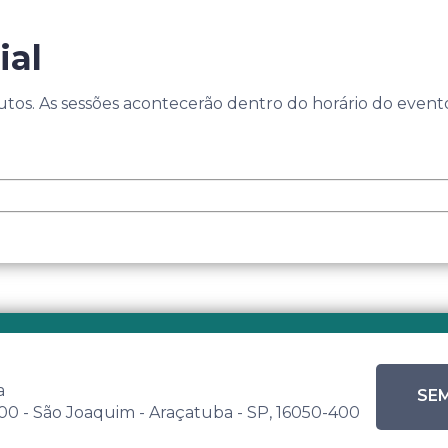
ial
tos. As sessões acontecerão dentro do horário do event
a
SEM
 500 - São Joaquim - Araçatuba - SP, 16050-400