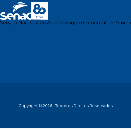
Serviço Nacional de Aprendizagem Comercial - SP
CNPJ: 
Copyright © 2026 - Todos os Direitos Reservados