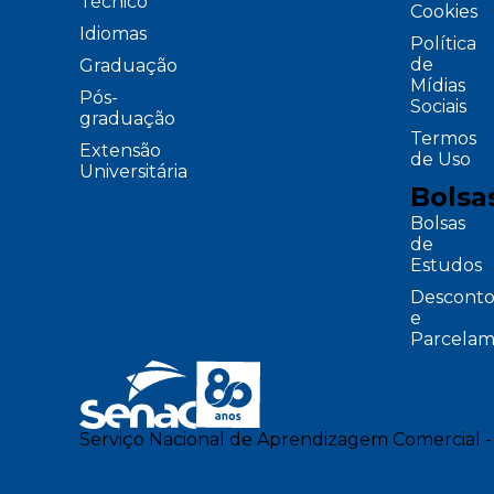
Técnico
Cookies
Idiomas
Política
de
Graduação
Mídias
Pós-
Sociais
graduação
Termos
Extensão
de Uso
Universitária
Bolsa
Bolsas
de
Estudos
Desconto
e
Parcelam
Serviço Nacional de Aprendizagem Comercial -