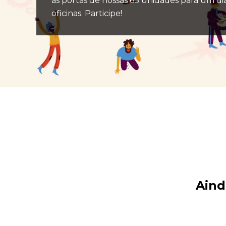
as portas de nossas 63 unidades para um di
oficinas. Participe!
Aind