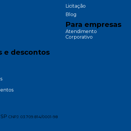
Licitação
Blog
Para empresas
Atendimento
Corporativo
s e descontos
s
entos
 SP
CNPJ: 03.709.814/0001-98