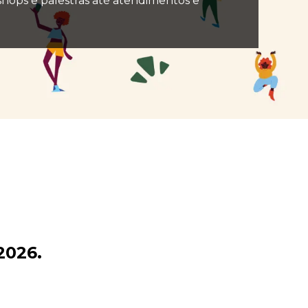
shops e palestras até atendimentos e
2026.