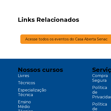
Links Relacionados
Acesse todos os eventos do Casa Aberta Senac
Nossos cursos
Servi
Livres
Compra
Segura
Técnicos
Política
Especialização
de
Técnica
Privacid
Ensino
Política
Médio
de