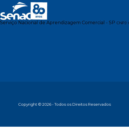
Serviço Nacional de Aprendizagem Comercial - SP
CNPJ: 
Copyright © 2026 - Todos os Direitos Reservados