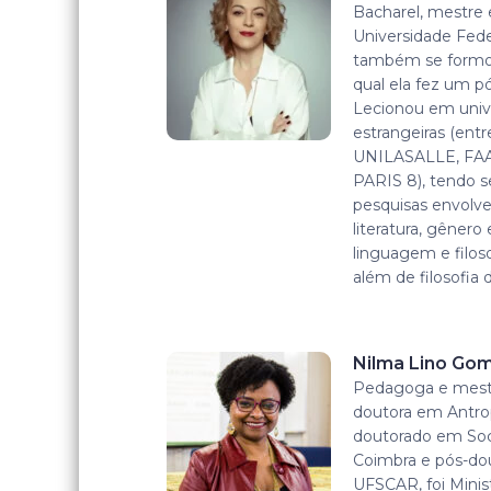
Bacharel, mestre 
Universidade Fede
também se formou
qual ela fez um 
Lecionou em unive
estrangeiras (ent
UNILASALLE, FA
PARIS 8), tendo 
pesquisas envolven
literatura, gênero
linguagem e filoso
além de filosofia
Nilma Lino Go
Pedagoga e mest
doutora em Antrop
doutorado em Soci
Coimbra e pós-do
UFSCAR, foi Minist