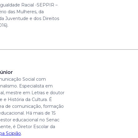
gualdade Racial -SEPPIR –
ério das Mulheres, da
 da Juventude e dos Direitos
16).
únior
unicação Social com
rnalismo. Especialista em
al, mestre em Letras e doutor
 e História da Cultura. É
rea de comunicação, formação
educacional. Há mais de 15
estor educacional no Senac
ente, é Diretor Escolar da
pa Scipião
.