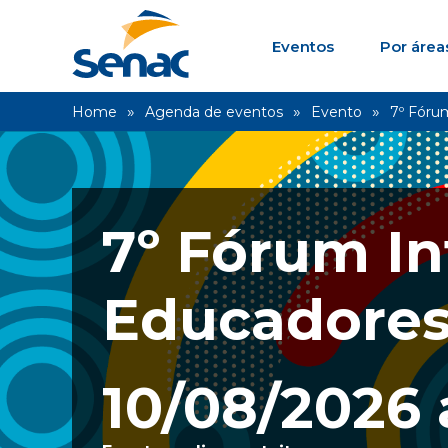
Eventos
Por área
Home
Agenda de eventos
Evento
7º Fóru
7º Fórum In
Educadore
10/08/2026