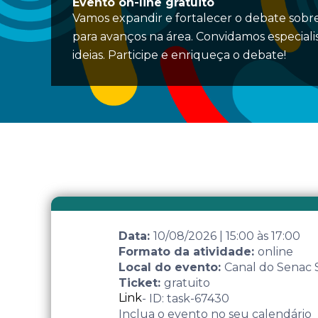
Evento on-line gratuito
Vamos expandir e fortalecer o debate sobre
para avanços na área. Convidamos especiali
ideias. Participe e enriqueça o debate!
Data:
10/08/2026
|
15:00
às
17:00
Formato da atividade:
online
Local do evento:
Canal do Senac
Ticket:
gratuito
Link
- ID: task-67430
Inclua o evento no seu calendário