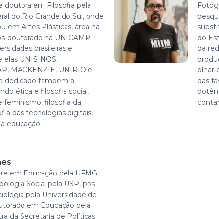
e doutora em Filosofia pela
Fotógr
ral do Rio Grande do Sul, onde
pesqu
 em Artes Plásticas, área na
substi
pós-doutorado na UNICAMP.
do Es
rsidades brasileiras e
da red
re elas UNISINOS,
produ
AP, MACKENZIE, UNIRIO e
olhar 
se dedicado também a
das fa
do ética e filosofia social,
potênc
 e feminismo, filosofia da
contam
fia das tecnologias digitais,
 da educação.
mes
re em Educação pela UFMG,
ologia Social pela USP, pós-
ologia pela Universidade de
utorado em Educação pela
ra da Secretaria de Políticas