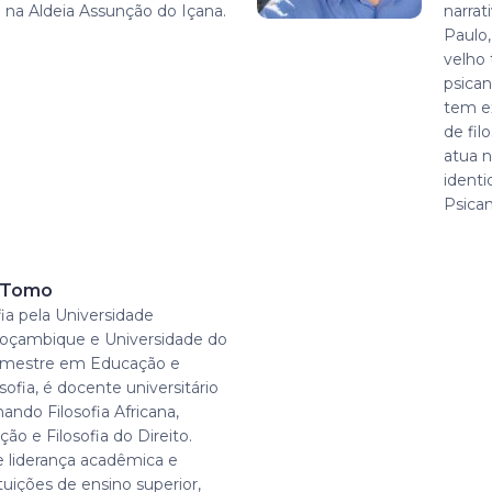
 na Aldeia Assunção do Içana.
narrat
Paulo,
velho 
psican
tem ex
de fi
atua n
ident
Psican
r Tomo
ia pela Universidade
oçambique e Universidade do
, mestre em Educação e
sofia, é docente universitário
ando Filosofia Africana,
ção e Filosofia do Direito.
 liderança acadêmica e
ituições de ensino superior,