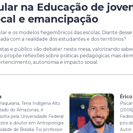
ular na Educação de joven
cal e emancipação
lar e os modelos hegemônicos das escolas. Diante desse 
da com a realidade dos estudantes e dos territórios?
stas e público vão debater nesta mesa, valorizando sabere
o propõe reflexões sobre práticas pedagógicas mais democ
ertencimento, autonomia e impacto social.
a
Érico
Yaquirana, Terra Indígena Alto
Psican
tado do Amazonas, é
(2006)
sofia pela Universidade Federal
Feder
tre e doutor em Antropologia
pós-do
idade de Brasília. Foi professor
Autor