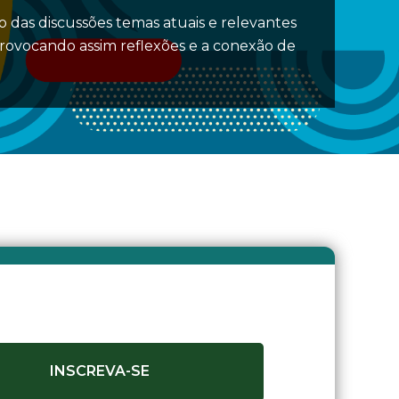
 das discussões temas atuais e relevantes
provocando assim reflexões e a conexão de
INSCREVA-SE