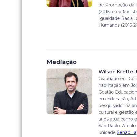
de Promoção da I
(2015) e do Minist
Igualdade Racial,
Humanos (2015-20
Mediação
Wilson Krette J
Graduado em Com
habilitação em Jo
Gestão Educacion
em Educação, Arte
pesquisador na á
cultural e gestão 
anos atua como g
São Paulo. Atualm
unidade
Senac La