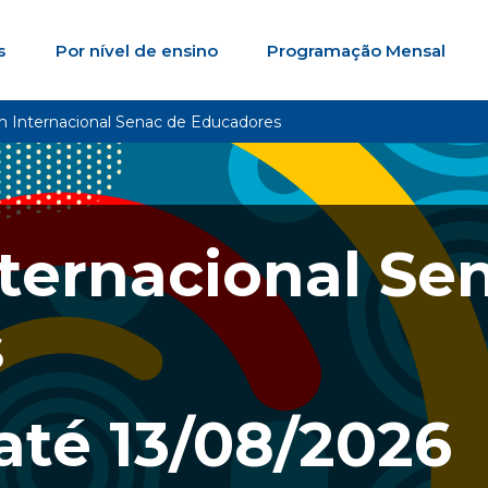
s
Por nível de ensino
Programação Mensal
m Internacional Senac de Educadores
ternacional Se
s
até
13/08/2026