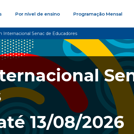
s
Por nível de ensino
Programação Mensal
m Internacional Senac de Educadores
ternacional Se
s
até
13/08/2026