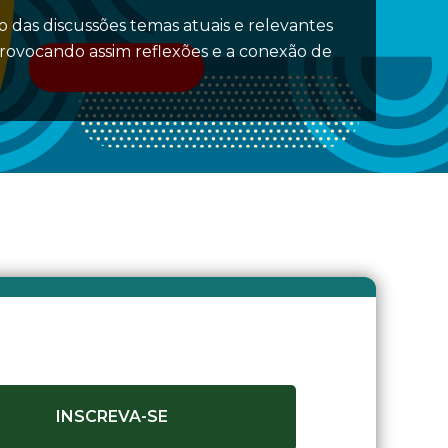
 das discussões temas atuais e relevantes
provocando assim reflexões e a conexão de
INSCREVA-SE