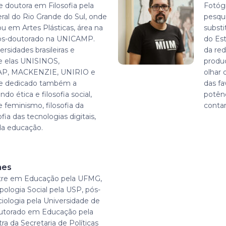
e doutora em Filosofia pela
Fotógr
ral do Rio Grande do Sul, onde
pesqu
 em Artes Plásticas, área na
substi
pós-doutorado na UNICAMP.
do Es
rsidades brasileiras e
da red
re elas UNISINOS,
produ
AP, MACKENZIE, UNIRIO e
olhar 
se dedicado também a
das fa
do ética e filosofia social,
potênc
 e feminismo, filosofia da
contam
fia das tecnologias digitais,
 da educação.
mes
re em Educação pela UFMG,
ologia Social pela USP, pós-
ologia pela Universidade de
utorado em Educação pela
ra da Secretaria de Políticas