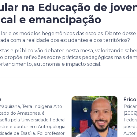
ular na Educação de joven
cal e emancipação
lar e os modelos hegemônicos das escolas. Diante desse 
da com a realidade dos estudantes e dos territórios?
stas e público vão debater nesta mesa, valorizando sabere
o propõe reflexões sobre práticas pedagógicas mais democ
ertencimento, autonomia e impacto social.
a
Érico
Yaquirana, Terra Indígena Alto
Psican
tado do Amazonas, é
(2006)
sofia pela Universidade Federal
Feder
tre e doutor em Antropologia
pós-do
idade de Brasília. Foi professor
Autor