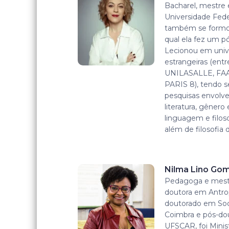
Bacharel, mestre 
Universidade Fede
também se formou
qual ela fez um 
Lecionou em unive
estrangeiras (ent
UNILASALLE, FA
PARIS 8), tendo 
pesquisas envolven
literatura, gênero
linguagem e filoso
além de filosofia
Nilma Lino Go
Pedagoga e mest
doutora em Antrop
doutorado em Soci
Coimbra e pós-do
UFSCAR, foi Minist