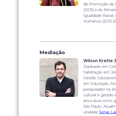
de Promoção da I
(2015) e do Minist
Igualdade Racial,
Humanos (2015-20
Mediação
Wilson Krette J
Graduado em Com
habilitação em Jo
Gestão Educacion
em Educação, Arte
pesquisador na á
cultural e gestão 
anos atua como g
São Paulo. Atualm
unidade
Senac La