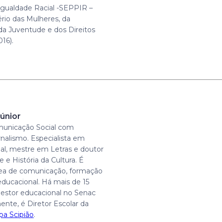
gualdade Racial -SEPPIR –
ério das Mulheres, da
 da Juventude e dos Direitos
16).
únior
unicação Social com
rnalismo. Especialista em
al, mestre em Letras e doutor
 e História da Cultura. É
rea de comunicação, formação
educacional. Há mais de 15
estor educacional no Senac
ente, é Diretor Escolar da
pa Scipião
.