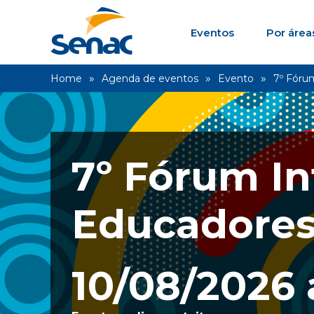
Eventos
Por área
Home
Agenda de eventos
Evento
7º Fóru
7º Fórum In
Educadore
10/08/2026