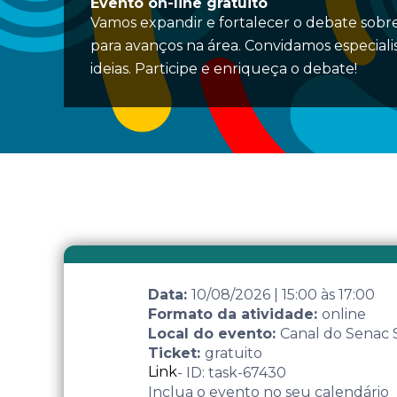
Evento on-line gratuito
Vamos expandir e fortalecer o debate sobre
para avanços na área. Convidamos especiali
ideias. Participe e enriqueça o debate!
Data:
10/08/2026
|
15:00
às
17:00
Formato da atividade:
online
Local do evento:
Canal do Senac
Ticket:
gratuito
Link
- ID: task-67430
Inclua o evento no seu calendário