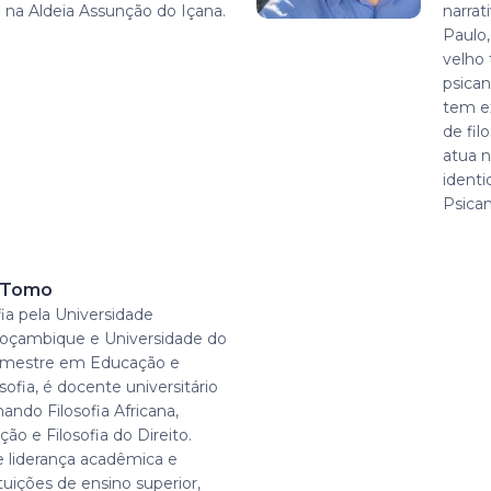
 na Aldeia Assunção do Içana.
narrat
Paulo,
velho 
psican
tem ex
de fi
atua n
ident
Psican
r Tomo
ia pela Universidade
oçambique e Universidade do
, mestre em Educação e
sofia, é docente universitário
ando Filosofia Africana,
ção e Filosofia do Direito.
 liderança acadêmica e
ituições de ensino superior,