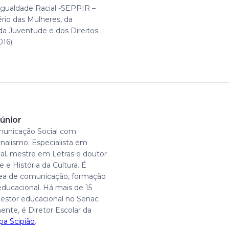
gualdade Racial -SEPPIR –
ério das Mulheres, da
 da Juventude e dos Direitos
16).
únior
unicação Social com
rnalismo. Especialista em
al, mestre em Letras e doutor
 e História da Cultura. É
rea de comunicação, formação
educacional. Há mais de 15
estor educacional no Senac
ente, é Diretor Escolar da
pa Scipião
.