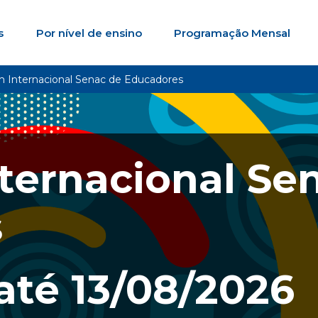
s
Por nível de ensino
Programação Mensal
m Internacional Senac de Educadores
ternacional Se
s
até
13/08/2026