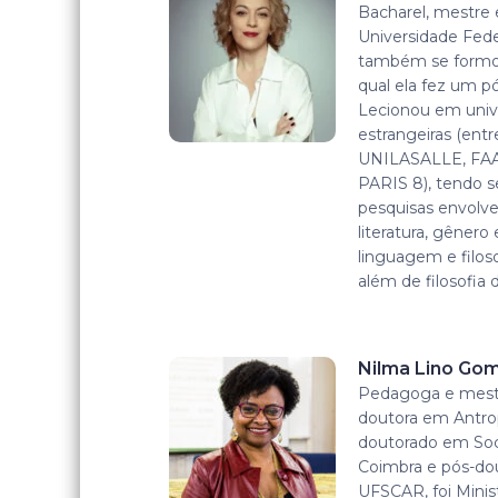
Bacharel, mestre 
Universidade Fede
também se formou
qual ela fez um 
Lecionou em unive
estrangeiras (ent
UNILASALLE, FA
PARIS 8), tendo 
pesquisas envolven
literatura, gênero
linguagem e filoso
além de filosofia
Nilma Lino Go
Pedagoga e mest
doutora em Antrop
doutorado em Soci
Coimbra e pós-do
UFSCAR, foi Minist