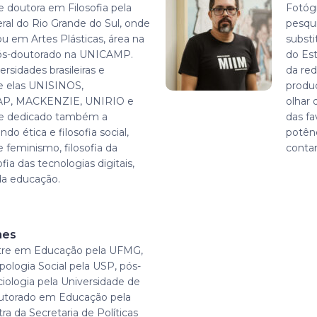
e doutora em Filosofia pela
Fotógr
ral do Rio Grande do Sul, onde
pesqu
 em Artes Plásticas, área na
substi
pós-doutorado na UNICAMP.
do Es
rsidades brasileiras e
da red
re elas UNISINOS,
produ
AP, MACKENZIE, UNIRIO e
olhar 
se dedicado também a
das fa
do ética e filosofia social,
potênc
 e feminismo, filosofia da
contam
fia das tecnologias digitais,
 da educação.
mes
re em Educação pela UFMG,
ologia Social pela USP, pós-
ologia pela Universidade de
utorado em Educação pela
ra da Secretaria de Políticas