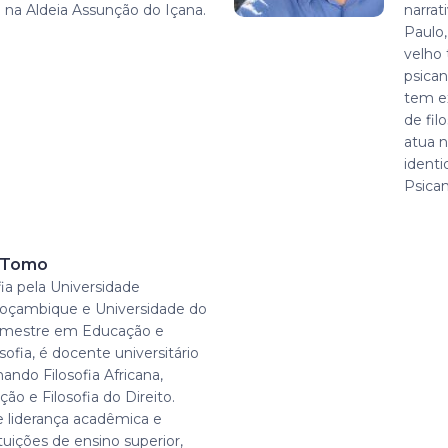
 na Aldeia Assunção do Içana.
narrat
Paulo,
velho 
psican
tem ex
de fi
atua n
ident
Psican
r Tomo
ia pela Universidade
oçambique e Universidade do
, mestre em Educação e
sofia, é docente universitário
ando Filosofia Africana,
ção e Filosofia do Direito.
 liderança acadêmica e
ituições de ensino superior,