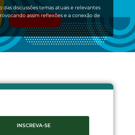
 das discussões temas atuais e relevantes
provocando assim reflexões e a conexão de
INSCREVA-SE