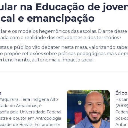
ular na Educação de joven
cal e emancipação
lar e os modelos hegemônicos das escolas. Diante desse 
da com a realidade dos estudantes e dos territórios?
stas e público vão debater nesta mesa, valorizando sabere
o propõe reflexões sobre práticas pedagógicas mais democ
ertencimento, autonomia e impacto social.
a
Érico
Yaquirana, Terra Indígena Alto
Psican
tado do Amazonas, é
(2006)
sofia pela Universidade Federal
Feder
tre e doutor em Antropologia
pós-do
idade de Brasília. Foi professor
Autor