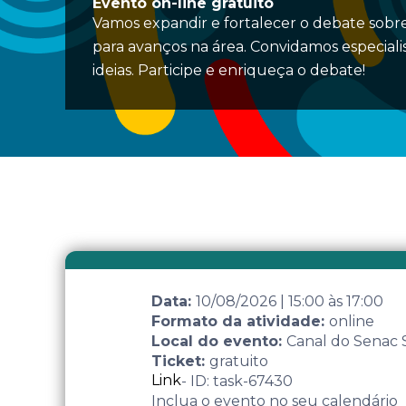
Evento on-line gratuito
Vamos expandir e fortalecer o debate sobre
para avanços na área. Convidamos especiali
ideias. Participe e enriqueça o debate!
Data:
10/08/2026
|
15:00
às
17:00
Formato da atividade:
online
Local do evento:
Canal do Senac
Ticket:
gratuito
Link
- ID: task-67430
Inclua o evento no seu calendário