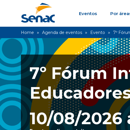
Eventos
Por área
Home
Agenda de eventos
Evento
7º Fóru
7º Fórum In
Educadore
10/08/2026