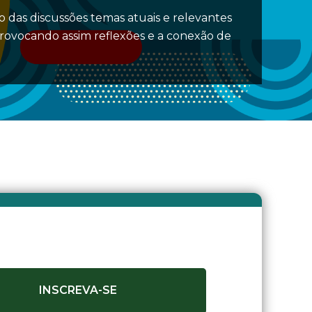
 das discussões temas atuais e relevantes
provocando assim reflexões e a conexão de
INSCREVA-SE