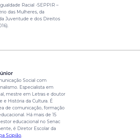
gualdade Racial -SEPPIR –
ério das Mulheres, da
 da Juventude e dos Direitos
16).
únior
unicação Social com
rnalismo. Especialista em
al, mestre em Letras e doutor
 e História da Cultura. É
rea de comunicação, formação
educacional. Há mais de 15
estor educacional no Senac
ente, é Diretor Escolar da
pa Scipião
.