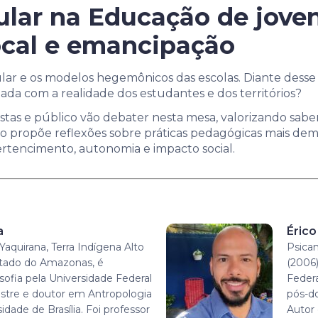
ular na Educação de joven
cal e emancipação
lar e os modelos hegemônicos das escolas. Diante desse 
da com a realidade dos estudantes e dos territórios?
stas e público vão debater nesta mesa, valorizando sabere
o propõe reflexões sobre práticas pedagógicas mais democ
ertencimento, autonomia e impacto social.
a
Érico
Yaquirana, Terra Indígena Alto
Psican
tado do Amazonas, é
(2006)
sofia pela Universidade Federal
Feder
tre e doutor em Antropologia
pós-do
idade de Brasília. Foi professor
Autor