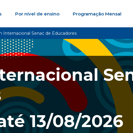
s
Por nível de ensino
Programação Mensal
m Internacional Senac de Educadores
ternacional Se
s
até
13/08/2026