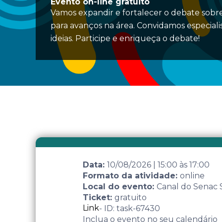
Evento on-line gratuito
Vamos expandir e fortalecer o debate sobre
para avanços na área. Convidamos especiali
ideias. Participe e enriqueça o debate!
Data:
10/08/2026
|
15:00
às
17:00
Formato da atividade:
online
Local do evento:
Canal do Senac
Ticket:
gratuito
Link
- ID: task-67430
Inclua o evento no seu calendário