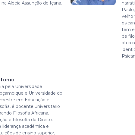
 na Aldeia Assunção do Içana.
narrat
Paulo,
velho 
psican
tem ex
de fi
atua n
ident
Psican
r Tomo
ia pela Universidade
oçambique e Universidade do
, mestre em Educação e
sofia, é docente universitário
ando Filosofia Africana,
ção e Filosofia do Direito.
 liderança acadêmica e
ituições de ensino superior,