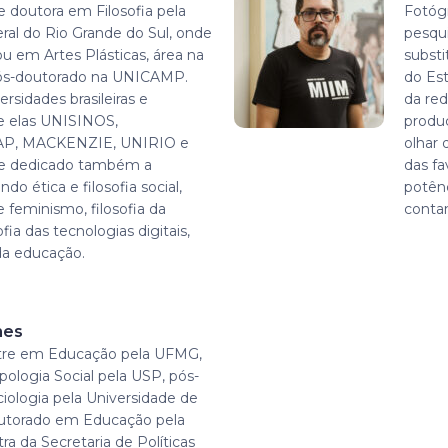
e doutora em Filosofia pela
Fotógr
ral do Rio Grande do Sul, onde
pesqu
 em Artes Plásticas, área na
substi
pós-doutorado na UNICAMP.
do Es
rsidades brasileiras e
da red
re elas UNISINOS,
produ
AP, MACKENZIE, UNIRIO e
olhar 
se dedicado também a
das fa
do ética e filosofia social,
potênc
 e feminismo, filosofia da
contam
fia das tecnologias digitais,
 da educação.
mes
re em Educação pela UFMG,
ologia Social pela USP, pós-
ologia pela Universidade de
utorado em Educação pela
ra da Secretaria de Políticas