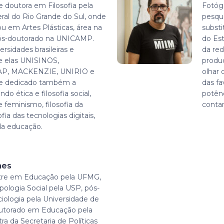
e doutora em Filosofia pela
Fotógr
ral do Rio Grande do Sul, onde
pesqu
 em Artes Plásticas, área na
substi
pós-doutorado na UNICAMP.
do Es
rsidades brasileiras e
da red
re elas UNISINOS,
produ
AP, MACKENZIE, UNIRIO e
olhar 
se dedicado também a
das fa
do ética e filosofia social,
potênc
 e feminismo, filosofia da
contam
fia das tecnologias digitais,
 da educação.
mes
re em Educação pela UFMG,
ologia Social pela USP, pós-
ologia pela Universidade de
utorado em Educação pela
ra da Secretaria de Políticas