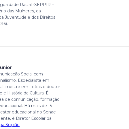
gualdade Racial -SEPPIR –
ério das Mulheres, da
 da Juventude e dos Direitos
16).
únior
unicação Social com
rnalismo. Especialista em
al, mestre em Letras e doutor
 e História da Cultura. É
rea de comunicação, formação
educacional. Há mais de 15
estor educacional no Senac
ente, é Diretor Escolar da
pa Scipião
.