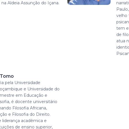
 na Aldeia Assunção do Içana.
narrat
Paulo,
velho 
psican
tem ex
de fi
atua n
ident
Psican
r Tomo
ia pela Universidade
oçambique e Universidade do
, mestre em Educação e
sofia, é docente universitário
ando Filosofia Africana,
ção e Filosofia do Direito.
 liderança acadêmica e
ituições de ensino superior,