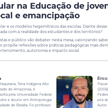
ular na Educação de joven
cal e emancipação
lar e os modelos hegemônicos das escolas. Diante desse 
da com a realidade dos estudantes e dos territórios?
stas e público vão debater nesta mesa, valorizando sabere
o propõe reflexões sobre práticas pedagógicas mais democ
ertencimento, autonomia e impacto social.
a
Érico
Yaquirana, Terra Indígena Alto
Psican
tado do Amazonas, é
(2006)
sofia pela Universidade Federal
Feder
tre e doutor em Antropologia
pós-do
idade de Brasília. Foi professor
Autor