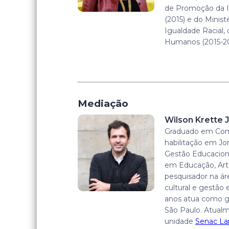
de Promoção da I
(2015) e do Minist
Igualdade Racial,
Humanos (2015-20
Mediação
Wilson Krette J
Graduado em Com
habilitação em Jo
Gestão Educacion
em Educação, Arte
pesquisador na á
cultural e gestão 
anos atua como g
São Paulo. Atualm
unidade
Senac La