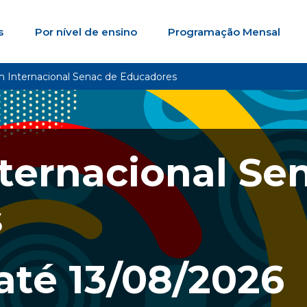
s
Por nível de ensino
Programação Mensal
m Internacional Senac de Educadores
ternacional Se
s
até
13/08/2026