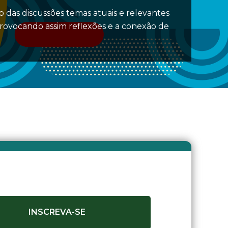
 das discussões temas atuais e relevantes
provocando assim reflexões e a conexão de
INSCREVA-SE