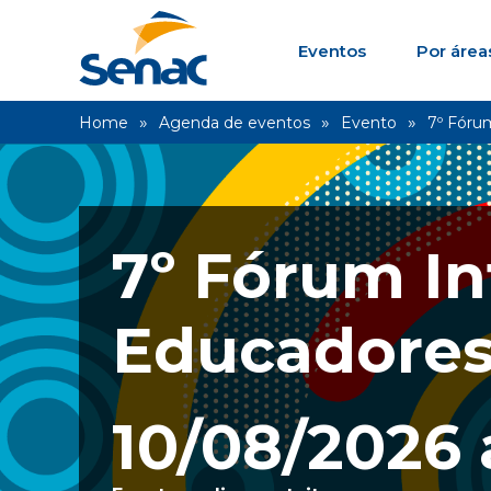
Eventos
Por área
Home
Agenda de eventos
Evento
7º Fóru
7º Fórum In
Educadore
10/08/2026