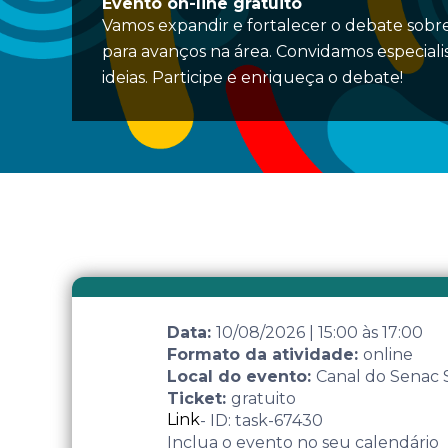
Evento on-line gratuito
Vamos expandir e fortalecer o debate sobre
para avanços na área. Convidamos especiali
ideias. Participe e enriqueça o debate!
Data:
10/08/2026
|
15:00
às
17:00
Formato da atividade:
online
Local do evento:
Canal do Senac
Ticket:
gratuito
Link
- ID: task-67430
Inclua o evento no seu calendário