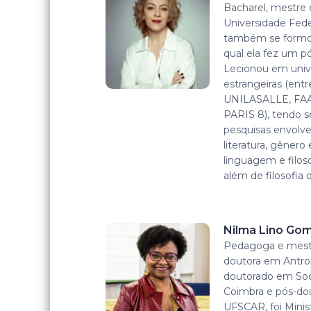
Bacharel, mestre 
Universidade Fede
também se formou
qual ela fez um 
Lecionou em unive
estrangeiras (ent
UNILASALLE, FA
PARIS 8), tendo 
pesquisas envolven
literatura, gênero
linguagem e filoso
além de filosofia
Nilma Lino Go
Pedagoga e mest
doutora em Antrop
doutorado em Soci
Coimbra e pós-do
UFSCAR, foi Minist