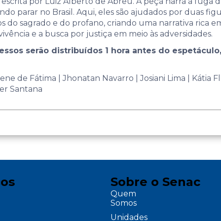
 escrita por Luiz Alberto de Abreu. A peça narra a fuga 
do parar no Brasil. Aqui, eles são ajudados por duas fig
 do sagrado e do profano, criando uma narrativa rica em 
ivência e a busca por justiça em meio às adversidades.
ressos serão distribuídos 1 hora antes do espetáculo,
ne de Fátima | Jhonatan Navarro | Josiani Lima | Kátia Flá
emer Santana
ços
Sobre o Senac
Quem
Somos
Unidades