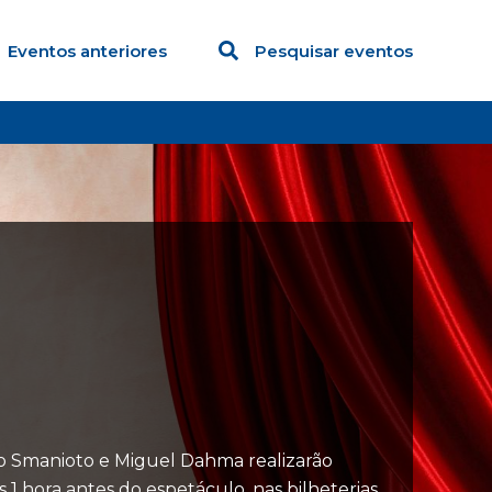
Eventos anteriores
Pesquisar eventos
no Smanioto e Miguel Dahma realizarão
 1 hora antes do espetáculo, nas bilheterias