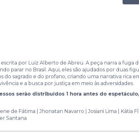
 escrita por Luiz Alberto de Abreu. A peça narra a fuga 
do parar no Brasil. Aqui, eles são ajudados por duas fig
 do sagrado e do profano, criando uma narrativa rica em 
ivência e a busca por justiça em meio às adversidades.
ressos serão distribuídos 1 hora antes do espetáculo,
ne de Fátima | Jhonatan Navarro | Josiani Lima | Kátia Flá
emer Santana