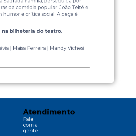
da Sagrada Família, perseguida por
uras da comédia popular, João Teité e
humor e crítica social. A peça é
 na bilheteria do teatro.
via | Maisa Ferreira | Mandy Vichesi
Atendimento
Fale
com a
gente