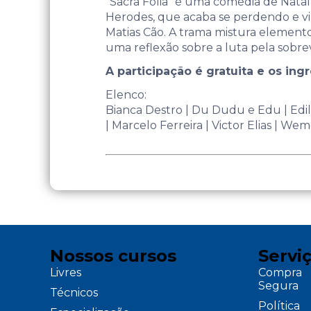
“Sacra Folia” é uma comédia de Natal
Herodes, que acaba se perdendo e vin
Matias Cão. A trama mistura elementos
uma reflexão sobre a luta pela sobrev
A participação é gratuita e os ing
Elenco:
Bianca Destro | Du Dudu e Edu | Edile
| Marcelo Ferreira | Victor Elias | W
Nossos cursos
Servi
Livres
Compra
Segura
Técnicos
Política