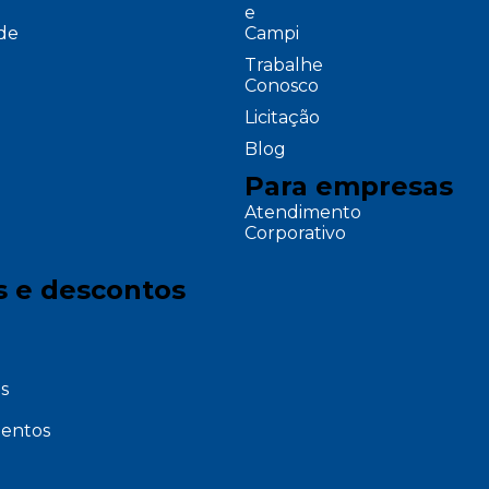
e
ade
Campi
Trabalhe
Conosco
Licitação
Blog
Para empresas
Atendimento
Corporativo
s e descontos
s
entos