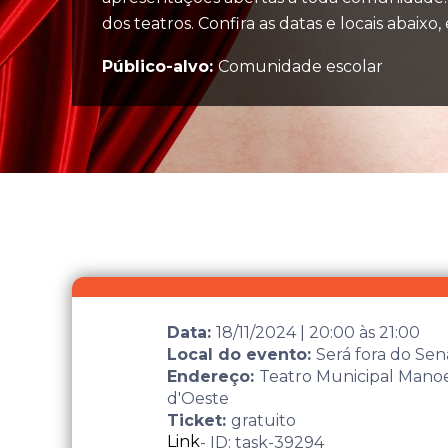
dos teatros. Confira as datas e locais abaixo,
Público-alvo:
Comunidade escolar
Data:
18/11/2024
|
20:00
às
21:00
Local do evento:
Será fora do Sen
Endereço:
Teatro Municipal Manoel 
d'Oeste
Ticket:
gratuito
Link
- ID: task-39294