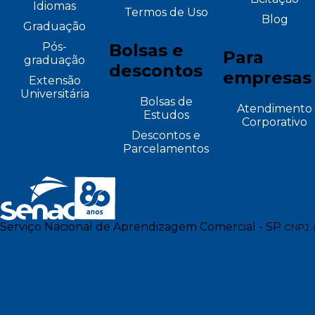
Idiomas
Termos de Uso
Blog
Graduação
Pós-
Bolsas e
Para
graduação
descontos
empresas
Extensão
Universitária
Bolsas de
Atendimento
Estudos
Corporativo
Descontos e
Parcelamentos
Serviço Nacional de Aprendizagem Comercial - SP
CNPJ: 