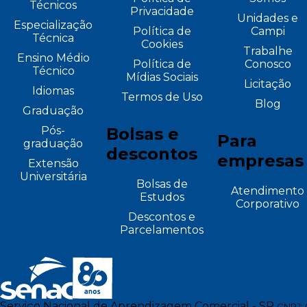
Técnicos
Privacidade
Unidades e
Especialização
Política de
Campi
Técnica
Cookies
Trabalhe
Ensino Médio
Política de
Conosco
Técnico
Mídias Sociais
Licitação
Idiomas
Termos de Uso
Blog
Graduação
Pós-
Bolsas e
Para
graduação
descontos
empresas
Extensão
Universitária
Bolsas de
Atendimento
Estudos
Corporativo
Descontos e
Parcelamentos
Serviço Nacional de Aprendizagem Comercial - SP
CNPJ: 