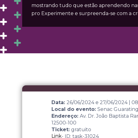
mostrando tudo que estão aprendendo nas á
pro Experimente e surpreenda-se com a cria
Data:
26/06/2024
e
27/06/2024
|
08
Local do evento:
Senac Guaratin
Endereço:
Av. Dr. João Baptista R
12500-100
Ticket:
gratuito
Link
- ID: task-31024