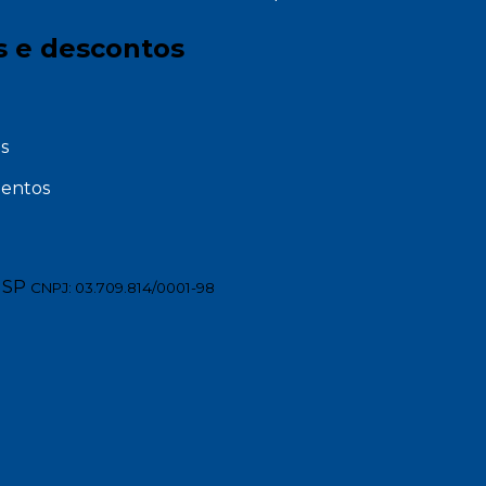
s e descontos
s
entos
 SP
CNPJ: 03.709.814/0001-98