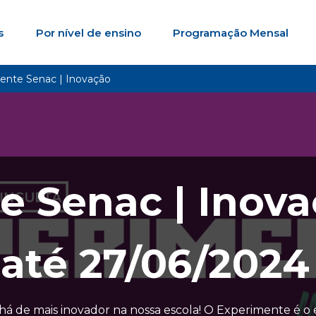
s
Por nível de ensino
Programação Mensal
ente Senac | Inovação
e Senac | Inov
até
27/06/2024
há de mais inovador na nossa escola! O Experimente é o