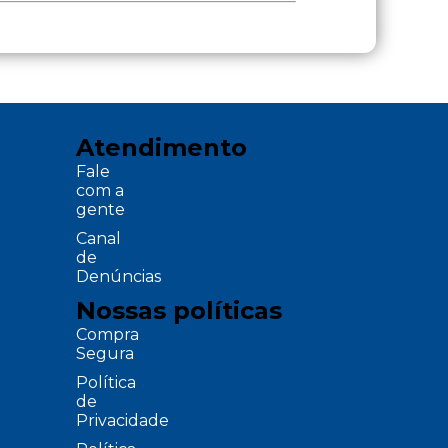
Atendimento
Fale
com a
gente
Canal
de
Denúncias
Nossas políticas
Compra
Segura
Política
de
Privacidade