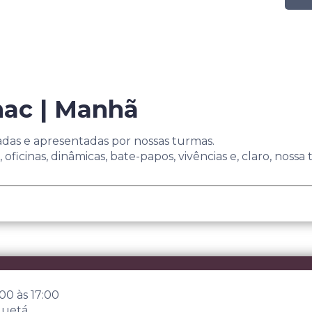
nac | Manhã
adas e apresentadas por nossas turmas.
oficinas, dinâmicas, bate-papos, vivências e, claro, nossa tr
:00
às
17:00
guetá