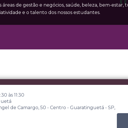
reas de gestão e negócios, saúde, beleza, bem-estar, t
tividade e o talento dos nossos estudantes.
:30
às
11:30
guetá
angel de Camargo, 50 - Centro - Guaratinguetá - SP,