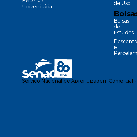
Extensão
de Uso
Universitária
Bolsa
Bolsas
de
Estudos
Desconto
e
Parcelam
Serviço Nacional de Aprendizagem Comercial -