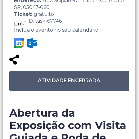
Endereço:
Rua Scipião 67 - Lapa - São Paulo -
SP, 05047-060
Ticket:
gratuito
- ID: task-67746
Link
Inclua o evento no seu calendário
ATIVIDADE ENCERRADA
Abertura da
Exposição com Visita
Guiada e Roda de