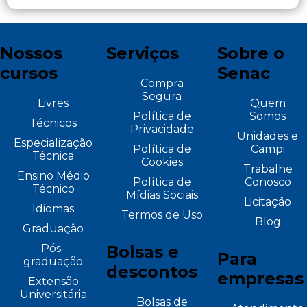
Nossos
Serviços
Sobre o
cursos
Senac
Compra
Segura
Livres
Quem
Política de
Somos
Técnicos
Privacidade
Unidades e
Especialização
Política de
Campi
Técnica
Cookies
Trabalhe
Ensino Médio
Política de
Conosco
Técnico
Mídias Sociais
Licitação
Idiomas
Termos de Uso
Blog
Graduação
Pós-
Bolsas e
Para
graduação
descontos
empresas
Extensão
Universitária
Bolsas de