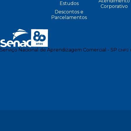
Atendimento
Estudos
Corporativo
Descontos e
Parcelamentos
Serviço Nacional de Aprendizagem Comercial - SP
CNPJ: 