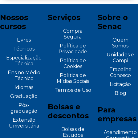
Nossos
Serviços
Sobre o
cursos
Senac
Compra
Segura
Livres
Quem
Política de
Somos
Técnicos
Privacidade
Unidades e
Especialização
Política de
Campi
Técnica
Cookies
Trabalhe
Ensino Médio
Política de
Conosco
Técnico
Mídias Sociais
Licitação
Idiomas
Termos de Uso
Blog
Graduação
Pós-
Bolsas e
Para
graduação
descontos
empresas
Extensão
Universitária
Bolsas de
Atendimento
Estudos