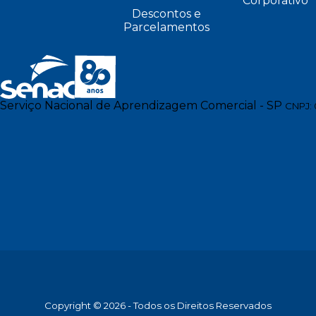
Corporativo
Descontos e
Parcelamentos
Serviço Nacional de Aprendizagem Comercial - SP
CNPJ: 
Copyright © 2026 - Todos os Direitos Reservados