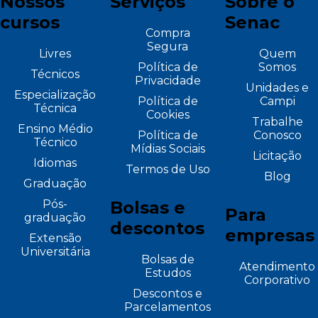
Nossos
Serviços
Sobre o
cursos
Senac
Compra
Segura
Livres
Quem
Política de
Somos
Técnicos
Privacidade
Unidades e
Especialização
Política de
Campi
Técnica
Cookies
Trabalhe
Ensino Médio
Política de
Conosco
Técnico
Mídias Sociais
Licitação
Idiomas
Termos de Uso
Blog
Graduação
Pós-
Bolsas e
Para
graduação
descontos
empresas
Extensão
Universitária
Bolsas de
Atendimento
Estudos
Corporativo
Descontos e
Parcelamentos