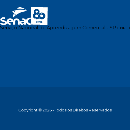
Serviço Nacional de Aprendizagem Comercial - SP
CNPJ: 
Copyright © 2026 - Todos os Direitos Reservados