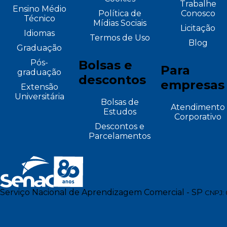
Trabalhe
Ensino Médio
Política de
Conosco
Técnico
Mídias Sociais
Licitação
Idiomas
Termos de Uso
Blog
Graduação
Pós-
Bolsas e
Para
graduação
descontos
empresas
Extensão
Universitária
Bolsas de
Atendimento
Estudos
Corporativo
Descontos e
Parcelamentos
Serviço Nacional de Aprendizagem Comercial - SP
CNPJ: 