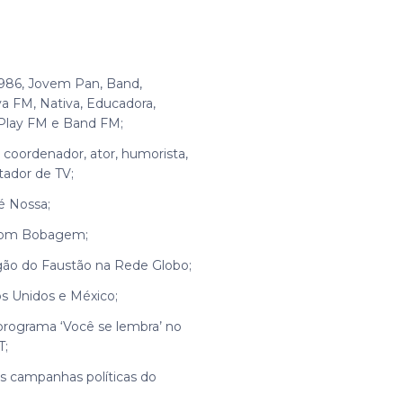
1986, Jovem Pan, Band,
a FM, Nativa, Educadora,
 Play FM e Band FM;
 coordenador, ator, humorista,
tador de TV;
é Nossa;
 com Bobagem;
ão do Faustão na Rede Globo;
s Unidos e México;
programa ‘Você se lembra’ no
T;
as campanhas políticas do