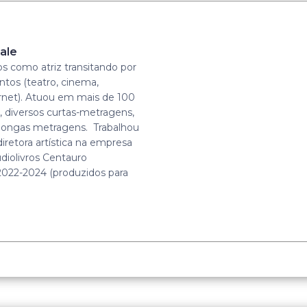
ale
os como atriz transitando por
tos (teatro, cinema,
ernet). Atuou em mais de 100
s, diversos curtas-metragens,
5 longas metragens. Trabalhou
iretora artística na empresa
diolivros Centauro
022-2024 (produzidos para