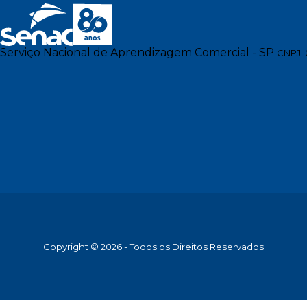
Serviço Nacional de Aprendizagem Comercial - SP
CNPJ: 
Copyright © 2026 - Todos os Direitos Reservados