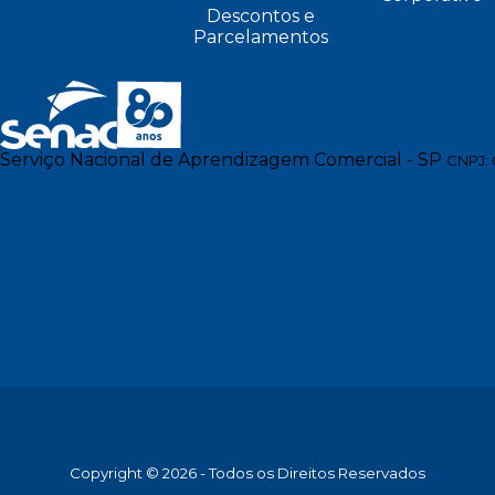
Descontos e
Parcelamentos
Serviço Nacional de Aprendizagem Comercial - SP
CNPJ: 
Copyright © 2026 - Todos os Direitos Reservados