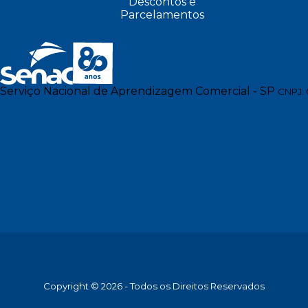
Descontos e
Parcelamentos
Serviço Nacional de Aprendizagem Comercial - SP
CNPJ: 
Copyright © 2026 - Todos os Direitos Reservados