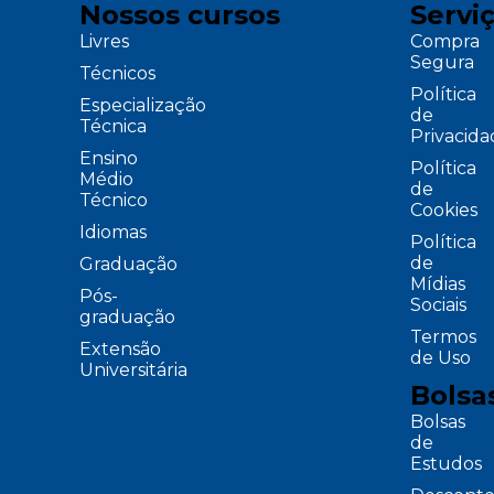
Nossos cursos
Servi
Livres
Compra
Segura
Técnicos
Política
Especialização
de
Técnica
Privacid
Ensino
Política
Médio
de
Técnico
Cookies
Idiomas
Política
de
Graduação
Mídias
Pós-
Sociais
graduação
Termos
Extensão
de Uso
Universitária
Bolsa
Bolsas
de
Estudos