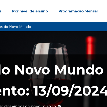
s
Por nível de ensino
Programação Mensal
os do Novo Mundo
do Novo Mundo
nto: 13/09/202
so dos vinhos do novo mundo! 🍇