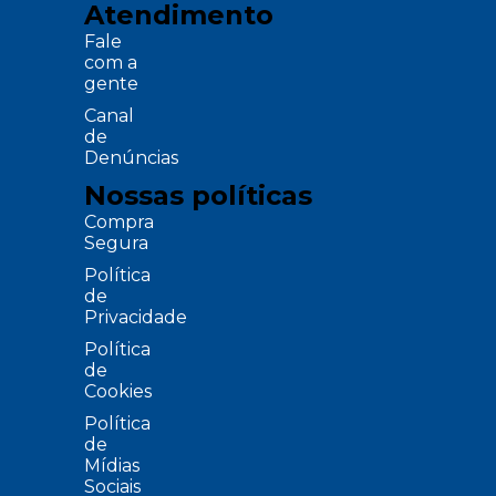
Atendimento
Fale
com a
gente
Canal
de
Denúncias
Nossas políticas
Compra
Segura
Política
de
Privacidade
Política
de
Cookies
Política
de
Mídias
Sociais