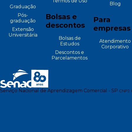
Termos de Uso
Blog
Graduação
Pós-
Bolsas e
Para
graduação
descontos
empresas
Extensão
Universitária
Bolsas de
Atendimento
Estudos
Corporativo
Descontos e
Parcelamentos
Serviço Nacional de Aprendizagem Comercial - SP
CNPJ: 