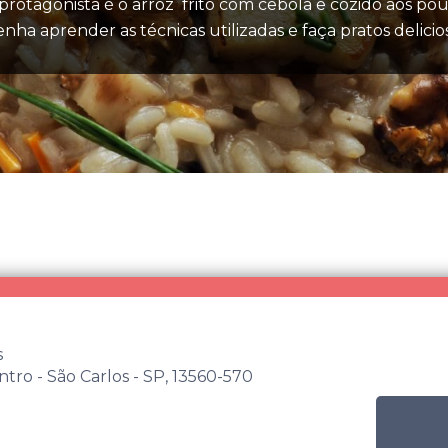
o protagonista é o arroz frito com cebola e cozido aos p
nha aprender as técnicas utilizadas e faça pratos delicio
s
ntro - São Carlos - SP, 13560-570