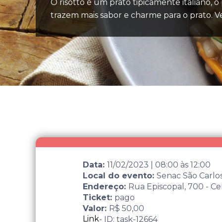
O risotto é um prato tipicamente italiano, 
trazem mais sabor e charme para o prato. Ve
Data:
11/02/2023
|
08:00
às
12:00
Local do evento:
Senac São Carlo
Endereço:
Rua Episcopal, 700 - Ce
Ticket:
pago
Valor:
R$ 50,00
Link
- ID: task-12664