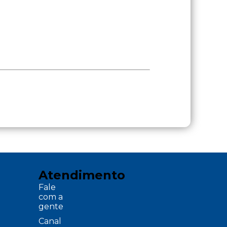
Atendimento
Fale
com a
gente
Canal