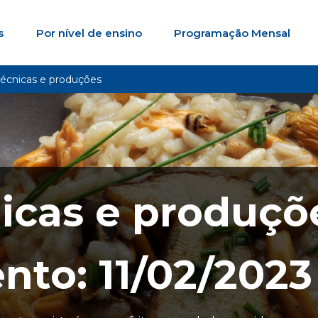
s
Por nível de ensino
Programação Mensal
técnicas e produções
nicas e produçõ
nto: 11/02/2023