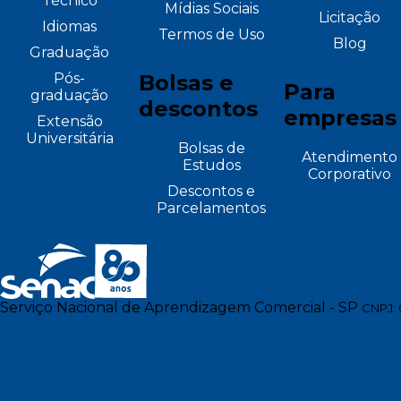
Técnico
Mídias Sociais
Licitação
Idiomas
Termos de Uso
Blog
Graduação
Pós-
Bolsas e
Para
graduação
descontos
empresas
Extensão
Universitária
Bolsas de
Atendimento
Estudos
Corporativo
Descontos e
Parcelamentos
Serviço Nacional de Aprendizagem Comercial - SP
CNPJ: 