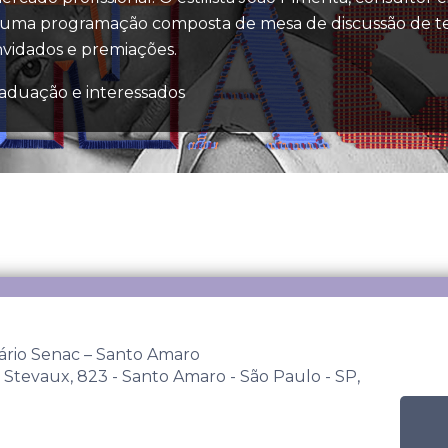
ta uma programação composta de mesa de discussão de t
nvidados e premiações.
aduação e interessados
tário Senac – Santo Amaro
Stevaux, 823 - Santo Amaro - São Paulo - SP,