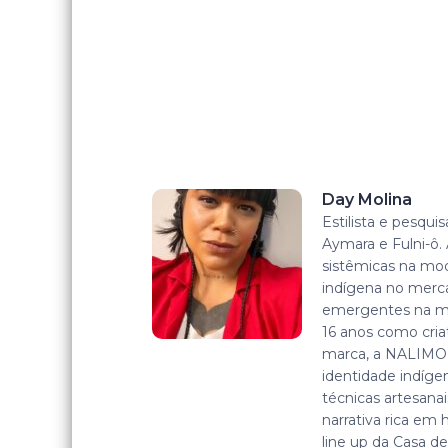
Day Molina
Estilista e pesqu
Aymara e Fulni-ô
sistêmicas na mod
indígena no mercad
emergentes na mo
16 anos como criat
marca, a NALIMO.
identidade indíge
técnicas artesanai
narrativa rica em h
line up da Casa de