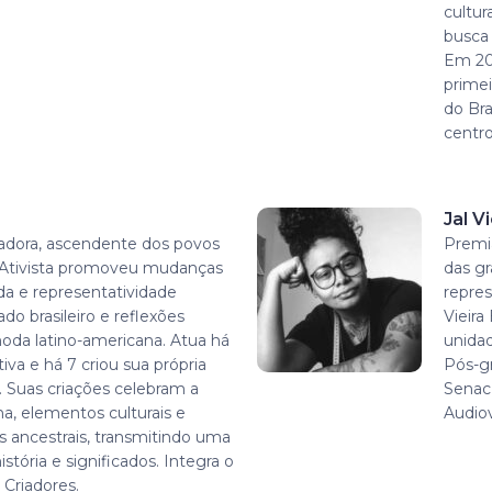
cultur
busca
Em 20
prime
do Bra
centro
Jal Vi
isadora, ascendente dos povos
Premi
. Ativista promoveu mudanças
das gr
a e representatividade
repres
o brasileiro e reflexões
Vieir
da latino-americana. Atua há
unidad
iva e há 7 criou sua própria
Pós-g
 Suas criações celebram a
Senac
na, elementos culturais e
Audiov
s ancestrais, transmitindo uma
istória e significados. Integra o
 Criadores.