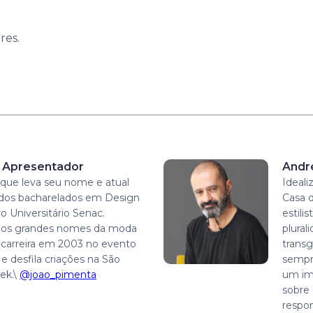
res.
– Apresentador
Andr
a que leva seu nome e atual
Ideali
o dos bacharelados em Design
Casa 
 Universitário Senac.
estili
dos grandes nomes da moda
plural
u a carreira em 2003 no evento
transg
e desfila criações na São
sempre
ek.\
@joao_pimenta
um im
sobre 
respon