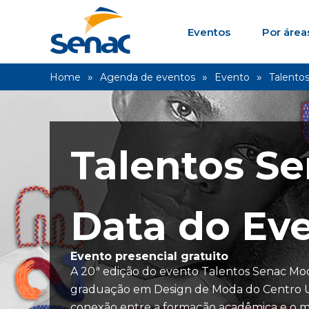
Eventos
Por área
Home
Agenda de eventos
Evento
Talento
Talentos S
Data do Eve
Evento presencial gratuito
A 20ª edição do evento Talentos Senac Mod
graduação em Design de Moda do Centro Uni
conexão entre a formação acadêmica e o merc