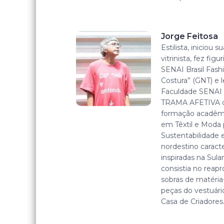
Jorge Feitosa
Estilista, iniciou 
vitrinista, fez fig
SENAI Brasil Fashi
Costura” (GNT) e 
Faculdade SENAI A
TRAMA AFETIVA c
formação acadêmi
em Têxtil e Moda
Sustentabilidade 
nordestino caract
inspiradas na Sul
consistia no reap
sobras de matéria
peças do vestuário.
Casa de Criadores