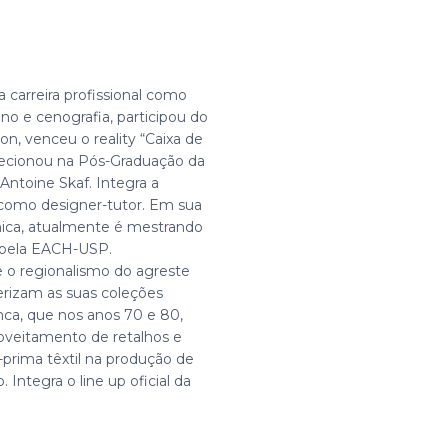
sua carreira profissional como
urino e cenografia, participou do
on, venceu o reality “Caixa de
lecionou na Pós-Graduação da
ntoine Skaf. Integra a
omo designer-tutor. Em sua
ca, atualmente é mestrando
 pela EACH-USP.
e o regionalismo do agreste
erizam as suas coleções
anca, que nos anos 70 e 80,
roveitamento de retalhos e
-prima têxtil na produção de
 Integra o line up oficial da
.