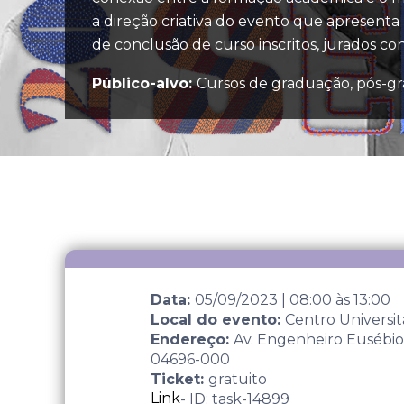
a direção criativa do evento que apresen
de conclusão de curso inscritos, jurados co
Público-alvo:
Cursos de graduação, pós-gr
Data:
05/09/2023
|
08:00
às
13:00
Local do evento:
Centro Universi
Endereço:
Av. Engenheiro Eusébio 
04696-000
Ticket:
gratuito
Link
- ID: task-14899