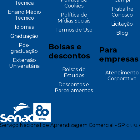
Técnica
Cookies
Trabalhe
Ensino Médio
Política de
Conosco
Técnico
Mídias Sociais
Licitação
Idiomas
Termos de Uso
Blog
Graduação
Pós-
Bolsas e
Para
graduação
descontos
empresas
Extensão
Universitária
Bolsas de
Atendimento
Estudos
Corporativo
Descontos e
Parcelamentos
Serviço Nacional de Aprendizagem Comercial - SP
CNPJ: 