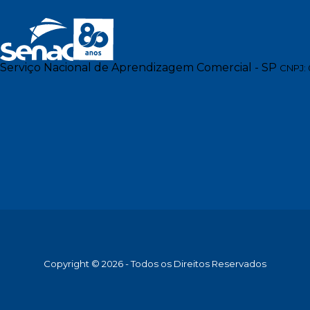
Serviço Nacional de Aprendizagem Comercial - SP
CNPJ: 
Copyright © 2026 - Todos os Direitos Reservados