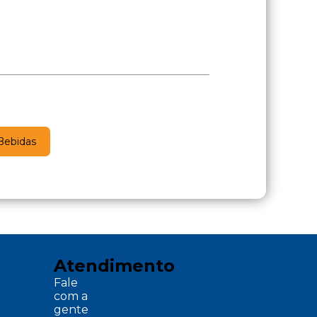
Bebidas
Atendimento
Fale
com a
gente