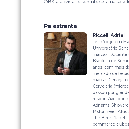
OBS: a atividade, acontecerá na sala 1
Palestrante
Riccelli Adriel
Tecnólogo em Mar
Universitário Sen
marcas, Docente 
Brasileira de Somm
anos, com mais d
mercado de bebid
marcas Cervejaria 
Cervejaria (microce
passou por grand
responsável por m
Adnams, Shipyard
Pistonhead. Atuo
The Beer Planet, 
commerce clubes d