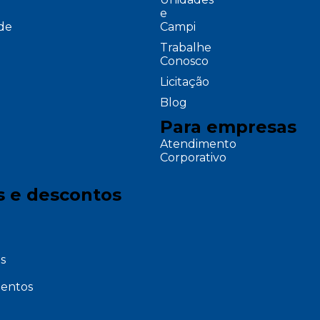
e
ade
Campi
Trabalhe
Conosco
Licitação
Blog
Para empresas
Atendimento
Corporativo
s e descontos
s
entos