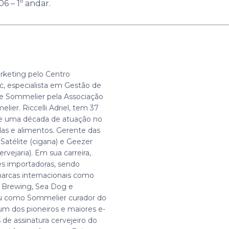
06 – 1º andar.
keting pelo Centro
ac, especialista em Gestão de
e Sommelier pela Associação
elier. Riccelli Adriel, tem 37
e uma década de atuação no
as e alimentos. Gerente das
Satélite (cigana) e Geezer
rvejaria). Em sua carreira,
es importadoras, sendo
arcas internacionais como
 Brewing, Sea Dog e
u como Sommelier curador do
um dos pioneiros e maiores e-
e assinatura cervejeiro do