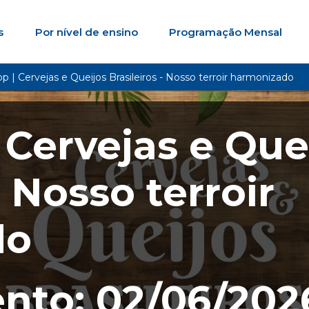
s
Por nível de ensino
Programação Mensal
 | Cervejas e Queijos Brasileiros - Nosso terroir harmonizado
Cervejas e Que
- Nosso terroir
do
nto: 02/06/202