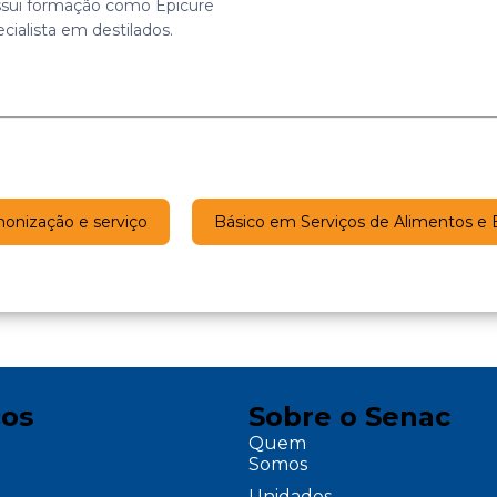
sui formação como Epicure
ialista em destilados.
onização e serviço
Básico em Serviços de Alimentos e 
ços
Sobre o Senac
Quem
Somos
Unidades