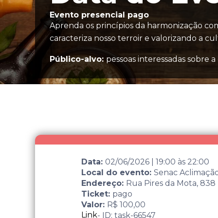
Evento presencial pago
Aprenda os princípios da harmonização com
caracteriza nosso terroir e valorizando a cul
Público-alvo:
pessoas interessadas sobre a c
Data:
02/06/2026
|
19:00
às
22:00
Local do evento:
Senac Aclimaçã
Endereço:
Rua Pires da Mota, 838 
Ticket:
pago
Valor:
R$ 100,00
Link
- ID: task-66547