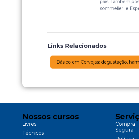
país. Também pos
sommelier e Espec
Links Relacionados
Básico em Cervejas: degustação, harm
Nossos cursos
Servi
Livres
Compra
Segura
Técnicos
Política