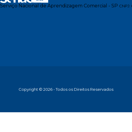
Serviço Nacional de Aprendizagem Comercial - SP
CNPJ: 
Copyright © 2026 - Todos os Direitos Reservados