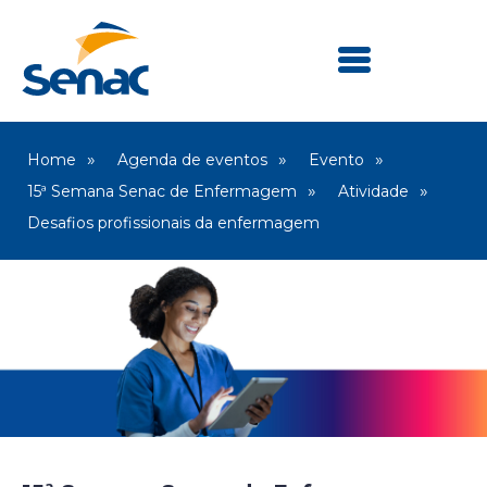
Home
Agenda de eventos
Evento
15ª Semana Senac de Enfermagem
Atividade
Desafios profissionais da enfermagem