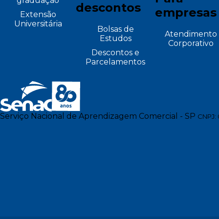
graduação
descontos
empresas
Extensão
Universitária
Bolsas de
Atendimento
Estudos
Corporativo
Descontos e
Parcelamentos
Serviço Nacional de Aprendizagem Comercial - SP
CNPJ: 