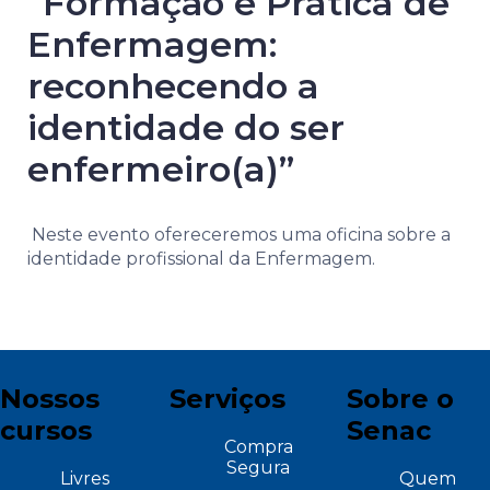
“Formação e Prática de
Enfermagem:
reconhecendo a
identidade do ser
enfermeiro(a)”​
Neste evento ofereceremos uma oficina sobre a
identidade profissional da
Enfermagem.
Nossos
Serviços
Sobre o
cursos
Senac
Compra
Segura
Livres
Quem