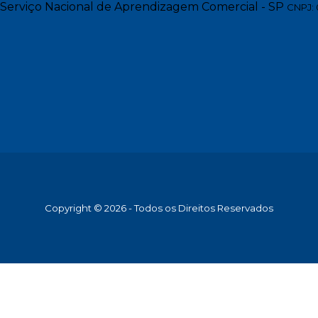
Serviço Nacional de Aprendizagem Comercial - SP
CNPJ: 
Copyright © 2026 - Todos os Direitos Reservados