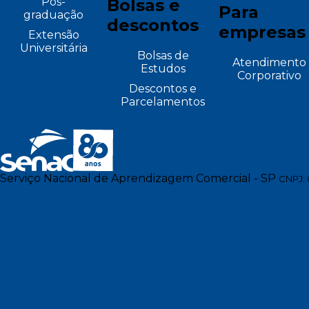
Pós-
Bolsas e
Para
graduação
descontos
empresas
Extensão
Universitária
Bolsas de
Atendimento
Estudos
Corporativo
Descontos e
Parcelamentos
Serviço Nacional de Aprendizagem Comercial - SP
CNPJ: 