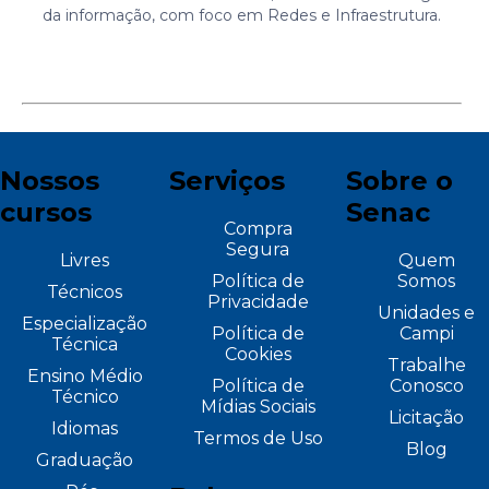
da informação, com foco em Redes e Infraestrutura.
Nossos
Serviços
Sobre o
cursos
Senac
Compra
Segura
Livres
Quem
Política de
Somos
Técnicos
Privacidade
Unidades e
Especialização
Política de
Campi
Técnica
Cookies
Trabalhe
Ensino Médio
Política de
Conosco
Técnico
Mídias Sociais
Licitação
Idiomas
Termos de Uso
Blog
Graduação