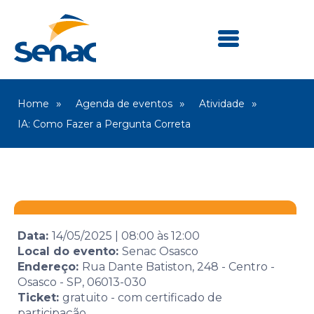
Home
Agenda de eventos
Atividade
IA: Como Fazer a Pergunta Correta
Data:
14/05/2025
|
08:00
às
12:00
Local do evento:
Senac Osasco
Endereço:
Rua Dante Batiston, 248 - Centro -
Osasco - SP, 06013-030
Ticket:
gratuito - com certificado de
participação