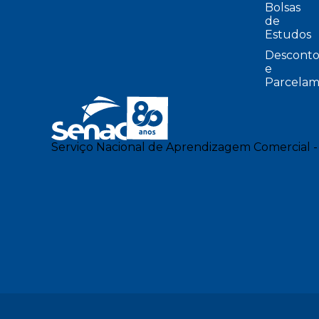
Bolsas
de
Estudos
Desconto
e
Parcelam
Serviço Nacional de Aprendizagem Comercial -