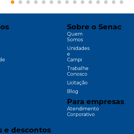
ços
Sobre o Senac
Quem
Somos
Unidades
e
ade
Campi
Trabalhe
Conosco
Licitação
Blog
Para empresas
Atendimento
Corporativo
s e descontos