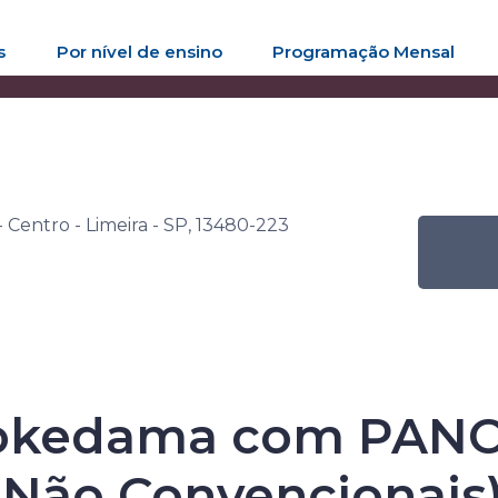
s
Por nível de ensino
Programação Mensal
imeira 30 anos
Atividade
Oficina de Kokedama com PANCs​
 Centro - Limeira - SP, 13480-223
ra 30 anos
Kokedama com PANCs
 Não Convencionais)