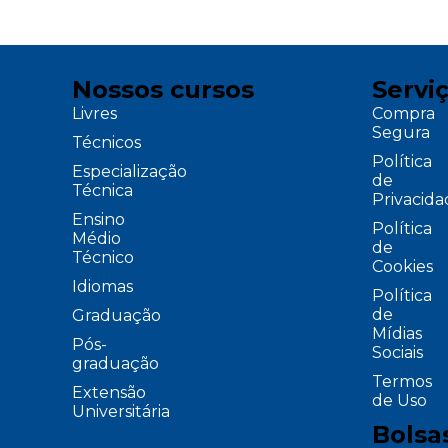
Nossos cursos
Servi
Livres
Compra
Segura
Técnicos
Política
Especialização
de
Técnica
Privacid
Ensino
Política
Médio
de
Técnico
Cookies
Idiomas
Política
de
Graduação
Mídias
Pós-
Sociais
graduação
Termos
Extensão
de Uso
Universitária
Bolsa