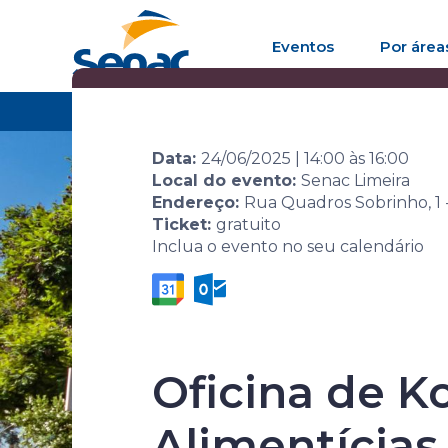
Eventos
Por área
Home
Agenda de eventos
Evento
Senac L
Data:
24/06/2025
|
14:00
às
16:00
Local do evento:
Senac Limeira
Endereço:
Rua Quadros Sobrinho, 1 -
Ticket:
gratuito
Inclua o evento no seu calendário
Senac Limei
Oficina de 
Alimentícias