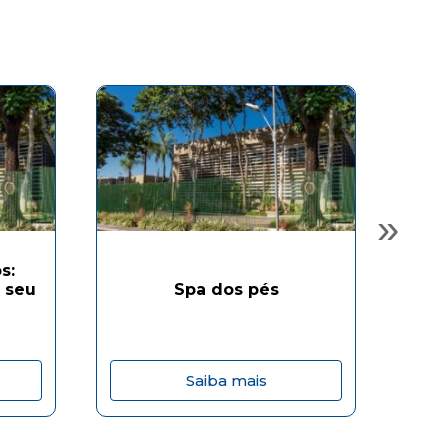
»
s:
 seu
Spa dos pés
Saiba mais