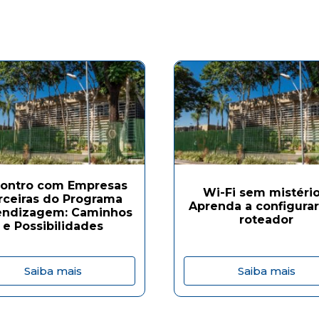
ontro com Empresas
Wi-Fi sem mistério
rceiras do Programa
Aprenda a configurar
endizagem: Caminhos
roteador
e Possibilidades
Saiba mais
Saiba mais