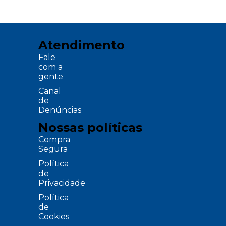
Atendimento
Fale
com a
gente
Canal
de
Denúncias
Nossas políticas
Compra
Segura
Política
de
Privacidade
Política
de
Cookies