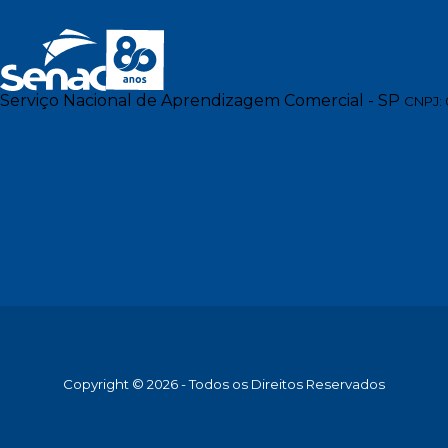
Serviço Nacional de Aprendizagem Comercial - SP
CNPJ: 
Copyright © 2026 - Todos os Direitos Reservados