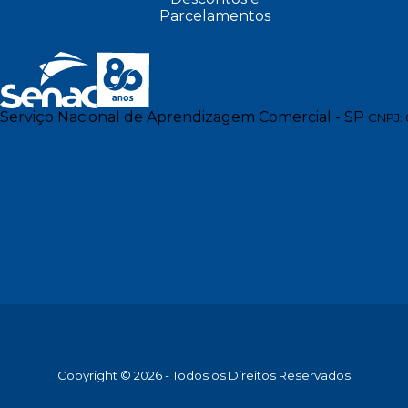
Parcelamentos
Serviço Nacional de Aprendizagem Comercial - SP
CNPJ: 
Copyright © 2026 - Todos os Direitos Reservados