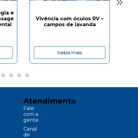
»
gia e
ssage
Vivência com óculos RV –
Viv
ental
campos de lavanda
Saiba mais
Atendimento
Fale
com a
gente
Canal
de