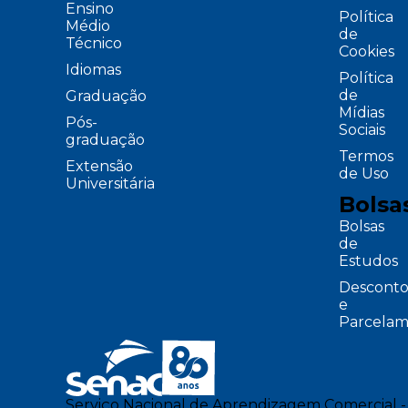
Ensino
Política
Médio
de
Técnico
Cookies
Idiomas
Política
de
Graduação
Mídias
Pós-
Sociais
graduação
Termos
Extensão
de Uso
Universitária
Bolsa
Bolsas
de
Estudos
Desconto
e
Parcelam
Serviço Nacional de Aprendizagem Comercial -