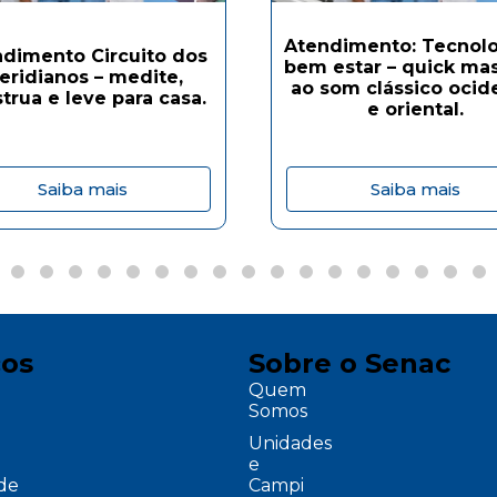
Atendimento: Tecnolo
dimento Circuito dos
bem estar – quick ma
eridianos – medite,
ao som clássico ocid
trua e leve para casa.
e oriental.
Saiba mais
Saiba mais
ços
Sobre o Senac
Quem
Somos
Unidades
e
ade
Campi