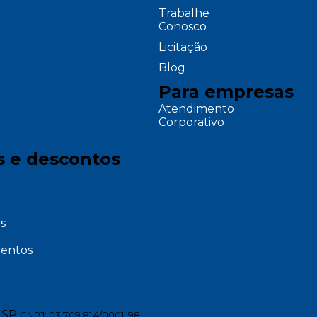
Trabalhe
Conosco
Licitação
Blog
Para empresas
Atendimento
Corporativo
s e descontos
s
entos
 SP
CNPJ: 03.709.814/0001-98