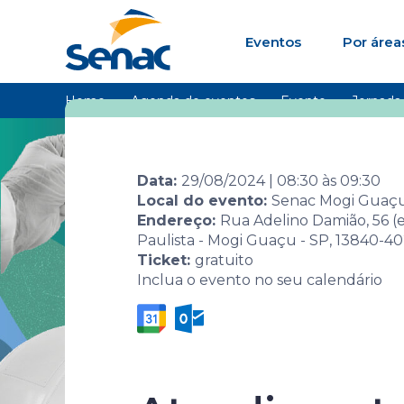
Eventos
Por área
Home
Agenda de eventos
Evento
Jornada
Data:
29/08/2024
|
08:30
às
09:30
Local do evento:
Senac Mogi Guaç
Endereço:
Rua Adelino Damião, 56 (
Paulista - Mogi Guaçu - SP, 13840-4
Ticket:
gratuito
Inclua o evento no seu calendário
Jornada Se