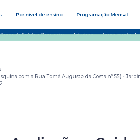
s
Por nível de ensino
Programação Mensal
 Senac de Saúde e Bem-estar
Atividade
Atendimento: Ava
u
esquina com a Rua Tomé Augusto da Costa nº 55) - Jard
02
nac de Saúde e