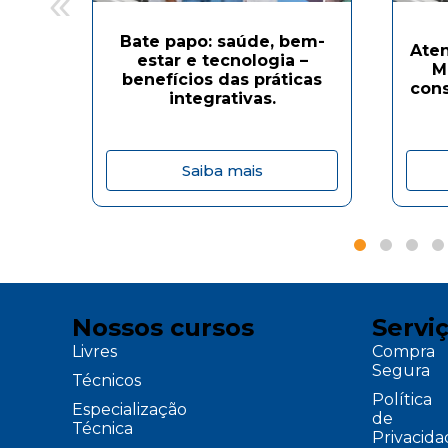
«
Bate papo: saúde, bem-
Aten
estar e tecnologia –
M
benefícios das práticas
cons
integrativas.
Saiba mais
Nossos cursos
Servi
Livres
Compra
Segura
Técnicos
Política
Especialização
de
Técnica
Privacid