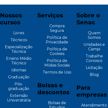
Nossos
Serviços
Sobre o
cursos
Senac
Compra
Segura
Livres
Quem
Política de
Somos
Técnicos
Privacidade
Unidades e
Especialização
Política de
Campi
Técnica
Cookies
Trabalhe
Ensino Médio
Política de
Conosco
Técnico
Mídias Sociais
Licitação
Idiomas
Termos de Uso
Blog
Graduação
Pós-
Bolsas e
Para
graduação
descontos
empresas
Extensão
Universitária
Bolsas de
Atendimento
Estudos