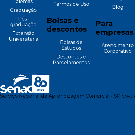
Idiomas
Termos de Uso
Blog
Graduação
Pós-
Bolsas e
Para
graduação
descontos
empresas
Extensão
Universitária
Bolsas de
Atendimento
Estudos
Corporativo
Descontos e
Parcelamentos
Serviço Nacional de Aprendizagem Comercial - SP
CNPJ: 