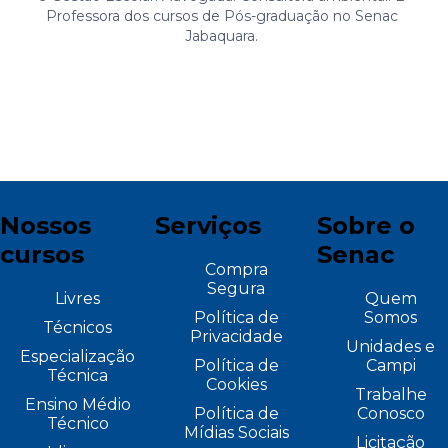
Professora dos cursos de Pós-graduação no Senac
Jabaquara.
Nossos
Serviços
Sobre o
cursos
Senac
Compra
Segura
Livres
Quem
Política de
Somos
Técnicos
Privacidade
Unidades e
Especialização
Política de
Campi
Técnica
Cookies
Trabalhe
Ensino Médio
Política de
Conosco
Técnico
Mídias Sociais
Licitação