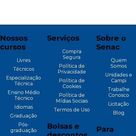
Nossos
Serviços
Sobre o
cursos
Senac
Compra
Segura
Livres
Quem
Política de
Somos
Técnicos
Privacidade
Unidades e
Especialização
Política de
Campi
Técnica
Cookies
Trabalhe
Ensino Médio
Política de
Conosco
Técnico
Mídias Sociais
Licitação
Idiomas
Termos de Uso
Blog
Graduação
Pós-
Bolsas e
Para
graduação
descontos