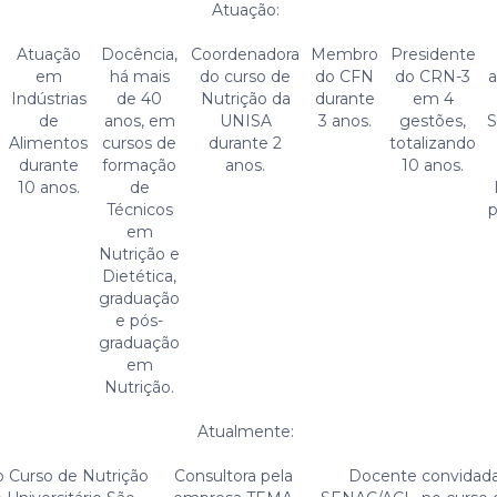
Atuação:
Atuação
Docência,
Coordenadora
Membro
Presidente
em
há mais
do curso de
do CFN
do CRN-3
Indústrias
de 40
Nutrição da
durante
em 4
de
anos, em
UNISA
3 anos.
gestões,
Alimentos
cursos de
durante 2
totalizando
durante
formação
anos.
10 anos.
10 anos.
de
Técnicos
p
em
Nutrição e
Dietética,
graduação
e pós-
graduação
em
Nutrição.
Atualmente:
 Curso de Nutrição
Consultora pela
Docente convidada