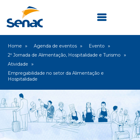
Home
Agenda de eventos
Evento
2º Jornada de Alimentação, Hospitalidade e Turismo
Atividade
Empregabilidade no setor da Alimentação e
Hospitalidade