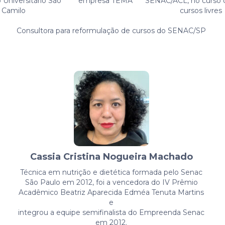
 Universitário São
empresa TEMA
SENAC/ACL, no curso 
Camilo
cursos livres
Consultora para reformulação de cursos do SENAC/SP
Cassia Cristina Nogueira Machado
Técnica em nutrição e dietética formada pelo Senac
São Paulo em 2012, foi a vencedora do IV Prêmio
Acadêmico Beatriz Aparecida Edméa Tenuta Martins
e
integrou a equipe semifinalista do Empreenda Senac
em 2012.