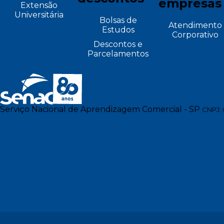
empresas
Extensão
Universitária
Bolsas de
Atendimento
Estudos
Corporativo
Descontos e
Parcelamentos
Serviço Nacional de Aprendizagem Comercial - SP
CNPJ: 