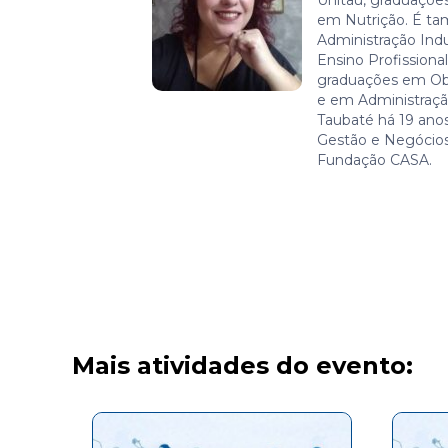
Unitau, graduaçõ
em Nutrição. É ta
Administração Indu
Ensino Profissiona
graduações em O
e em Administraç
Taubaté há 19 anos
Gestão e Negócios
Fundação CASA.
Mais atividades do evento: