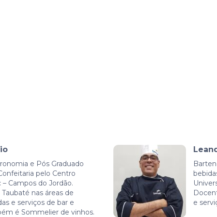
io
Lean
ronomia e Pós Graduado
Barten
onfeitaria pelo Centro
bebida
c – Campos do Jordão.
Univer
Taubaté nas áreas de
Docent
as e serviços de bar e
e serv
bém é Sommelier de vinhos.