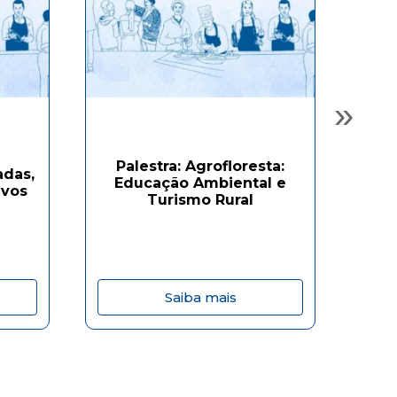
»
Palestra: Agrofloresta:
Emp
adas,
Educação Ambiental e
ivos
Turismo Rural
Saiba mais