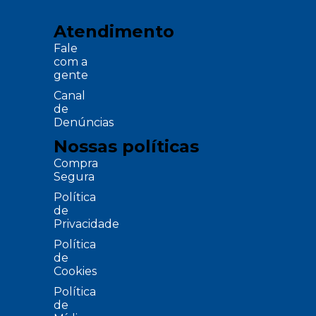
Atendimento
Fale
com a
gente
Canal
de
Denúncias
Nossas políticas
Compra
Segura
Política
de
Privacidade
Política
de
Cookies
Política
de