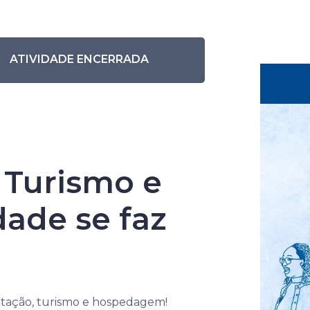
Eventos anteriores
Pesquisar eventos
ATIVIDADE ENCERRADA
entação, Turismo e Hospedagem, Como a
sente na jornada
 Turismo e
ade se faz
,
ntação, turismo e hospedagem!