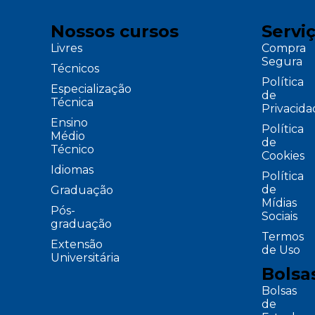
Nossos cursos
Servi
Livres
Compra
Segura
Técnicos
Política
Especialização
de
Técnica
Privacid
Ensino
Política
Médio
de
Técnico
Cookies
Idiomas
Política
de
Graduação
Mídias
Pós-
Sociais
graduação
Termos
Extensão
de Uso
Universitária
Bolsa
Bolsas
de