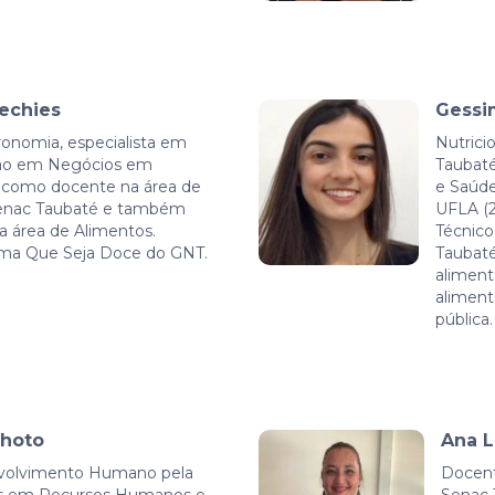
Vechies
Gessim
nomia, especialista em
Nutrici
tão em Negócios em
Taubaté
 como docente na área de
e Saúde
enac Taubaté e também
UFLA (2
a área de Alimentos.
Técnico
rama Que Seja Doce do GNT.
Taubaté
aliment
aliment
pública.
nhoto
Ana 
volvimento Humano pela
Docent