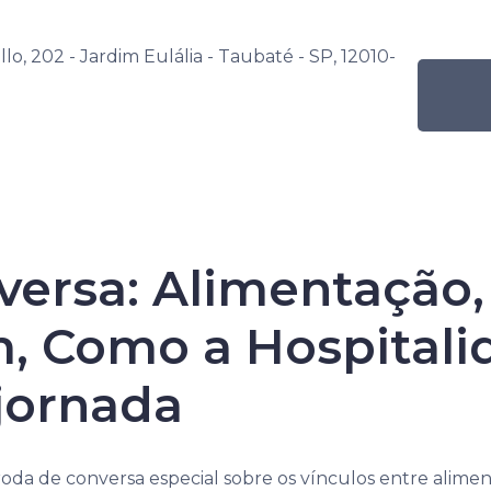
s
Por nível de ensino
Programação Mensal
o, 202 - Jardim Eulália - Taubaté - SP, 12010-
Alimentação,
Atividade
Roda de Conversa: Alim
e Turismo
Hospitalidade se faz pre
ersa: Alimentação,
 Como a Hospitalid
de Alimentação
jornada
de e Turismo
da de conversa especial sobre os vínculos entre alime