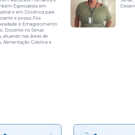
es em Recursos Humanos e
Senac 
mbém Especialista em
Desenv
strial e em Docência para
lizante e possui Pós
besidade e Emagrecimento
ão. Docente no Senac
, atuando nas áreas de
, Alimentação Coletiva e