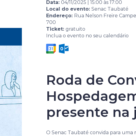
Data:
04/11/2025
|
15:00
às
17:00
Local do evento:
Senac Taubaté
Eventos
Por área
Endereço:
Rua Nelson Freire Campell
700
Ticket:
gratuito
Home
Agenda de
Evento
2º Jornada de 
Inclua o evento no seu calendário
eventos
Hospitalidade 
Roda de Conv
Hospedagem,
2º Jornada 
presente na 
Hospitalida
O Senac Taubaté convida para uma ro