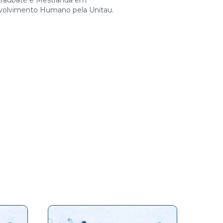
Taubaté e Mestranda em
olvimento Humano pela Unitau.