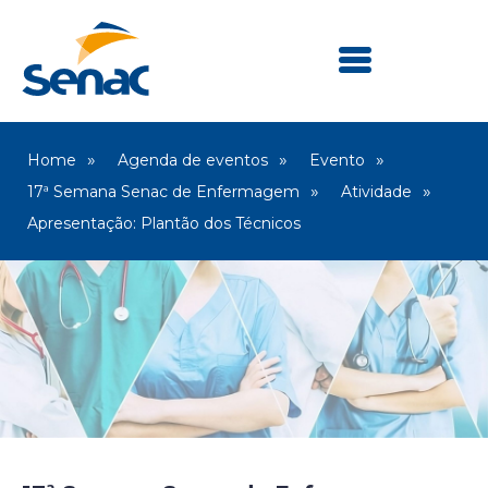
Home
Agenda de eventos
Evento
17ª Semana Senac de Enfermagem
Atividade
Apresentação: Plantão dos Técnicos