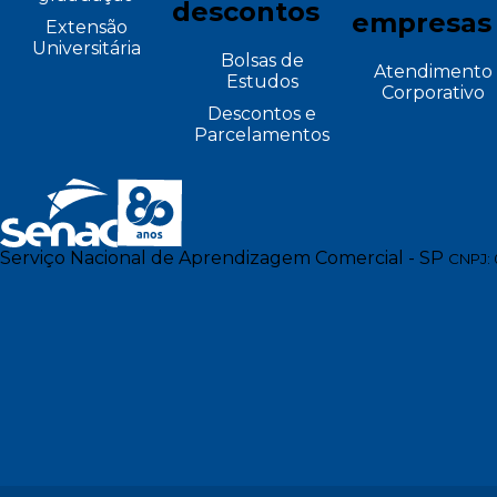
descontos
empresas
Extensão
Universitária
Bolsas de
Atendimento
Estudos
Corporativo
Descontos e
Parcelamentos
Serviço Nacional de Aprendizagem Comercial - SP
CNPJ: 