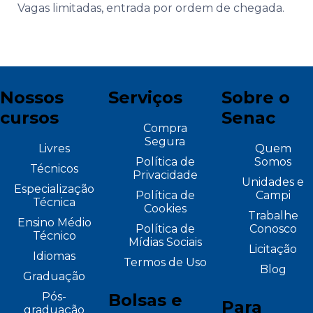
Vagas limitadas, entrada por ordem de chegada.
Nossos
Serviços
Sobre o
cursos
Senac
Compra
Segura
Livres
Quem
Política de
Somos
Técnicos
Privacidade
Unidades e
Especialização
Política de
Campi
Técnica
Cookies
Trabalhe
Ensino Médio
Política de
Conosco
Técnico
Mídias Sociais
Licitação
Idiomas
Termos de Uso
Blog
Graduação
Pós-
Bolsas e
Para
graduação