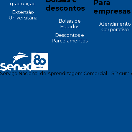
Para
graduação
descontos
empresas
Extensão
Universitária
Bolsas de
Atendimento
Estudos
Corporativo
Descontos e
Parcelamentos
Serviço Nacional de Aprendizagem Comercial - SP
CNPJ: 