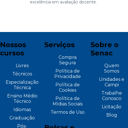
excelência em avaliação docente.
Nossos
Serviços
Sobre o
cursos
Senac
Compra
Segura
Livres
Quem
Política de
Somos
Técnicos
Privacidade
Unidades e
Especialização
Política de
Campi
Técnica
Cookies
Trabalhe
Ensino Médio
Política de
Conosco
Técnico
Mídias Sociais
Licitação
Idiomas
Termos de Uso
Blog
Graduação
Pós-
Bolsas e