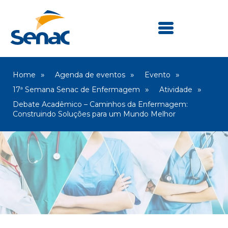
Home
Agenda de eventos
Evento
17ª Semana Senac de Enfermagem
Atividade
Debate Acadêmico – Caminhos da Enfermagem:
Construindo Soluções para um Mundo Melhor