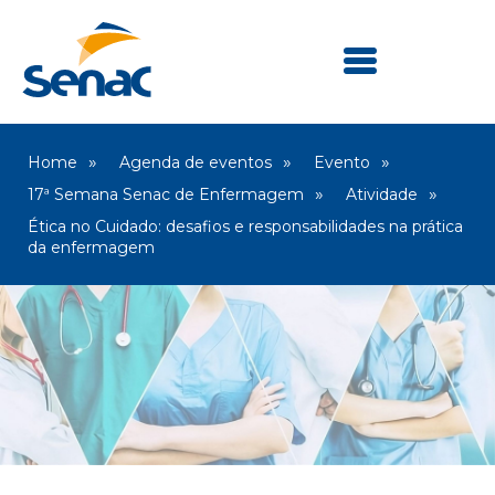
Home
Agenda de eventos
Evento
17ª Semana Senac de Enfermagem
Atividade
Ética no Cuidado: desafios e responsabilidades na prática
da enfermagem