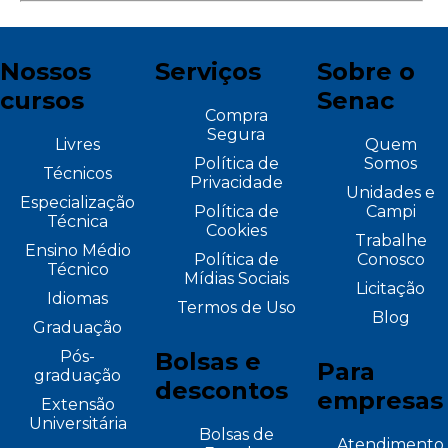
Nossos
Serviços
Sobre o
cursos
Senac
Compra
Segura
Livres
Quem
Política de
Somos
Técnicos
Privacidade
Unidades e
Especialização
Política de
Campi
Técnica
Cookies
Trabalhe
Ensino Médio
Política de
Conosco
Técnico
Mídias Sociais
Licitação
Idiomas
Termos de Uso
Blog
Graduação
Pós-
Bolsas e
Para
graduação
descontos
empresas
Extensão
Universitária
Bolsas de
Atendimento