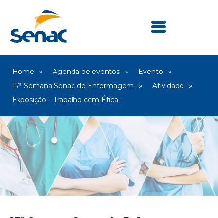
Home
Agenda de eventos
Evento
17ª Semana Senac de Enfermagem
Atividade
Exposição – Trabalho com Ética