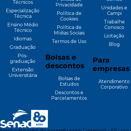
Técnicos
Privacidade
Unidades e
Especialização
Política de
Campi
Técnica
Cookies
Trabalhe
Ensino Médio
Política de
Conosco
Técnico
Mídias Sociais
Licitação
Idiomas
Termos de Uso
Blog
Graduação
Pós-
Bolsas e
Para
graduação
descontos
empresas
Extensão
Universitária
Bolsas de
Atendimento
Estudos
Corporativo
Descontos e
Parcelamentos
Serviço Nacional de Aprendizagem Comercial - SP
CNPJ: 