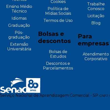
Cookies
Trabalhe
Ensino Médio
Política de
Conosco
Técnico
Mídias Sociais
Licitação
Idiomas
Termos de Uso
Blog
Graduação
Pós-
Bolsas e
Para
graduação
descontos
empresas
Extensão
Universitária
Bolsas de
Atendimento
Estudos
Corporativo
Descontos e
Parcelamentos
Serviço Nacional de Aprendizagem Comercial - SP
CNPJ: 