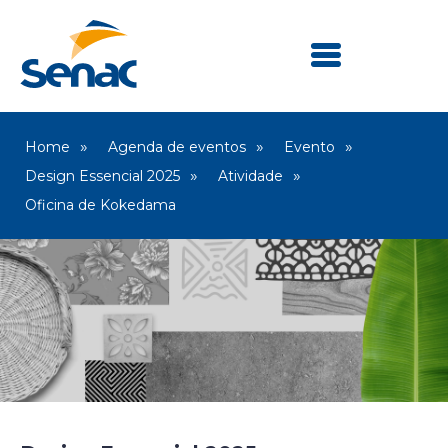
Home
Agenda de eventos
Evento
Design Essencial 2025
Atividade
Oficina de Kokedama