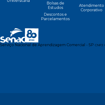
Universitária
Bolsas de
Atendimento
Estudos
Corporativo
Descontos e
Parcelamentos
Serviço Nacional de Aprendizagem Comercial - SP
CNPJ: 