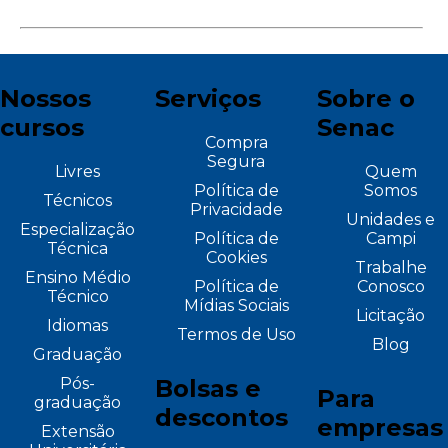
Nossos
Serviços
Sobre o
cursos
Senac
Compra
Segura
Livres
Quem
Política de
Somos
Técnicos
Privacidade
Unidades e
Especialização
Política de
Campi
Técnica
Cookies
Trabalhe
Ensino Médio
Política de
Conosco
Técnico
Mídias Sociais
Licitação
Idiomas
Termos de Uso
Blog
Graduação
Pós-
Bolsas e
Para
graduação
descontos
empresas
Extensão