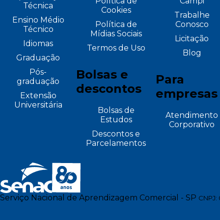
Política de
Campi
Técnica
Cookies
Trabalhe
Ensino Médio
Política de
Conosco
Técnico
Mídias Sociais
Licitação
Idiomas
Termos de Uso
Blog
Graduação
Pós-
Bolsas e
Para
graduação
descontos
empresas
Extensão
Universitária
Bolsas de
Atendimento
Estudos
Corporativo
Descontos e
Parcelamentos
Serviço Nacional de Aprendizagem Comercial - SP
CNPJ: 