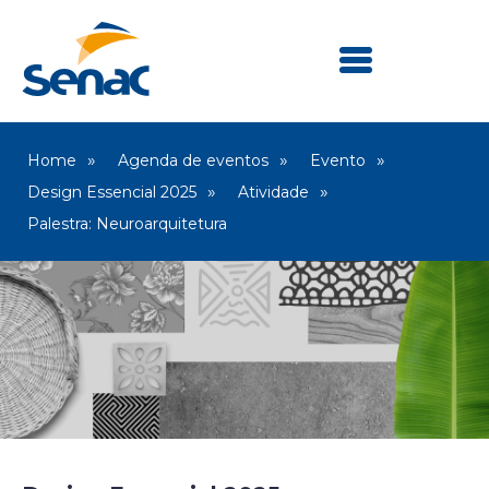
Home
Agenda de eventos
Evento
Design Essencial 2025
Atividade
Palestra: Neuroarquitetura