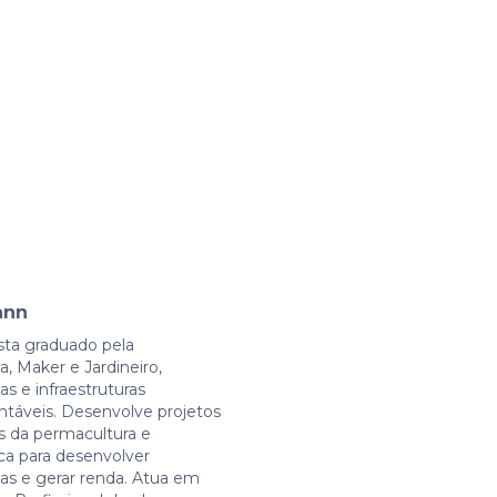
ann
sta graduado pela
, Maker e Jardineiro,
s e infraestruturas
ntáveis. Desenvolve projetos
os da permacultura e
ica para desenvolver
as e gerar renda. Atua em