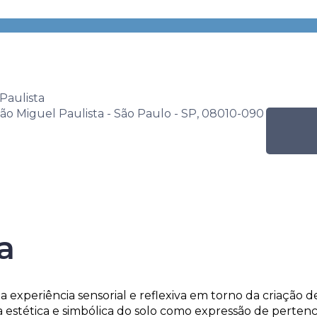
s
Por nível de ensino
Programação Mensal
Essencial 2025
Atividade
Tinta de Terra
Paulista
 São Miguel Paulista - São Paulo - SP, 08010-090
a
ncial 2025
 experiência sensorial e reflexiva em torno da criação de
ia estética e simbólica do solo como expressão de perte