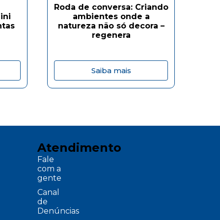
De
Roda de conversa: Criando
ini
ambientes onde a
ntas
natureza não só decora –
In
regenera
Saiba mais
Atendimento
Fale
com a
gente
Canal
de
Denúncias