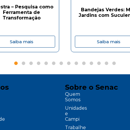
estra – Pesquisa como
Bandejas Verdes: M
Ferramenta de
Jardins com Sucule
Transformação
Saiba mais
Saiba mais
ços
Sobre o Senac
Quem
Somos
Unidades
e
ade
Campi
Trabalhe