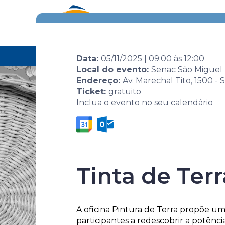
Eventos
Por área
Home
Agenda de eventos
Evento
Design 
Data:
05/11/2025
|
09:00
às
12:00
Local do evento:
Senac São Miguel 
Endereço:
Av. Marechal Tito, 1500 -
Ticket:
gratuito
Inclua o evento no seu calendário
Tinta de Terr
Design Esse
A oficina Pintura de Terra propõe uma
participantes a redescobrir a potênc