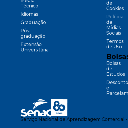
Médio
de
Técnico
Cookies
Idiomas
Política
de
Graduação
Mídias
Pós-
Sociais
graduação
Termos
Extensão
de Uso
Universitária
Bolsa
Bolsas
de
Estudos
Desconto
e
Parcelam
Serviço Nacional de Aprendizagem Comercial -