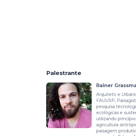
Palestrante
Rainer Grassm
Arquiteto e Urbani
FAUUSP, Paisagista
pesquisa tecnologia
ecológicas e suste
utilizando princípi
agricultura sintróp
paisagem produtiv