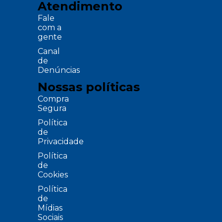
Atendimento
Fale
com a
gente
Canal
de
Denúncias
Nossas políticas
Compra
Segura
Política
de
Privacidade
Política
de
Cookies
Política
de
Mídias
Sociais