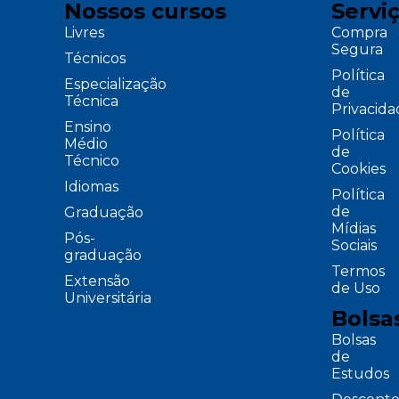
Nossos cursos
Servi
Livres
Compra
Segura
Técnicos
Política
Especialização
de
Técnica
Privacid
Ensino
Política
Médio
de
Técnico
Cookies
Idiomas
Política
de
Graduação
Mídias
Pós-
Sociais
graduação
Termos
Extensão
de Uso
Universitária
Bolsa
Bolsas
de
Estudos