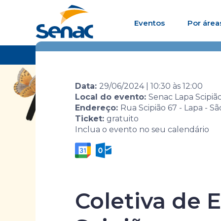
Eventos
Por área
Home
Agenda de eventos
Evento
17ª Mos
Data:
29/06/2024
|
10:30
às
12:00
Local do evento:
Senac Lapa Scipiã
Endereço:
Rua Scipião 67 - Lapa - S
Ticket:
gratuito
Inclua o evento no seu calendário
17ª Mostra 
Coletiva de 