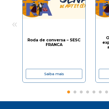
«
O
Roda de conversa – SESC
exp
FRANCA
Saiba mais