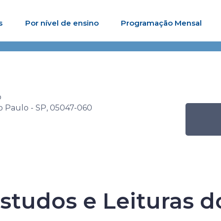
s
Por nível de ensino
Programação Mensal
tra Senac de Artes Cênicas
Atividade
Coletiva de Estudos 
o
ão Paulo - SP, 05047-060
Senac de Artes 
Estudos e Leituras 