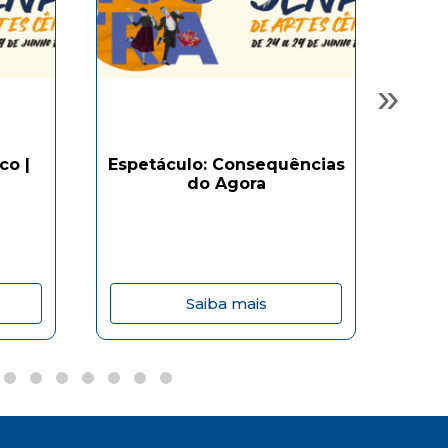
»
co |
Espetáculo: Consequências
Esp
do Agora
Saiba mais